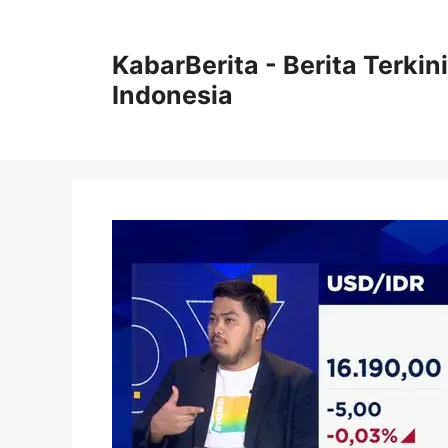
Langsung
ke
KabarBerita - Berita Terki
isi
Indonesia