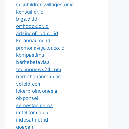
soschildrensvillages.or.id
konsuil.or.id
bigs.or.id
orthodox.or.id
arlaindofood.co.id
koranriau.co.id
promonavigator.co.id
kompastimur
beritabatavias
technonews24.com
beritaharianmu.com
sofold.com
lokerproindonesia
olxponsel
semestasinema
imtelkom.ac.id
indosat.net.id
goaceh