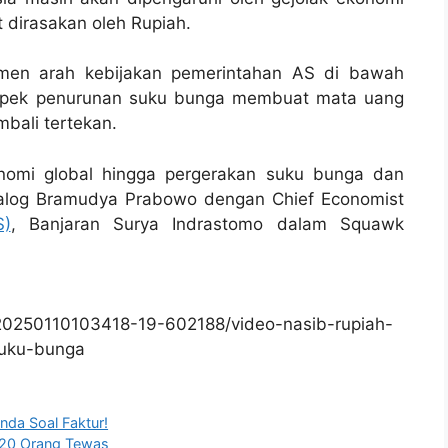
t dirasakan oleh Rupiah.
imen arah kebijakan pemerintahan AS di bawah
spek penurunan suku bunga membuat mata uang
bali tertekan.
nomi global hingga pergerakan suku bunga dan
ialog Bramudya Prabowo dengan Chief Economist
S)
, Banjaran Surya Indrastomo dalam Squawk
20250110103418-19-602188/video-nasib-rupiah-
suku-bunga
nda Soal Faktur!
, 20 Orang Tewas