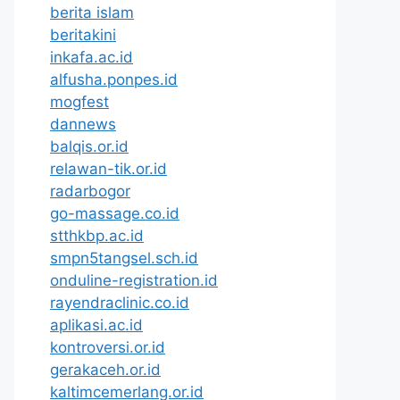
berita islam
beritakini
inkafa.ac.id
alfusha.ponpes.id
mogfest
dannews
balqis.or.id
relawan-tik.or.id
radarbogor
go-massage.co.id
stthkbp.ac.id
smpn5tangsel.sch.id
onduline-registration.id
rayendraclinic.co.id
aplikasi.ac.id
kontroversi.or.id
gerakaceh.or.id
kaltimcemerlang.or.id