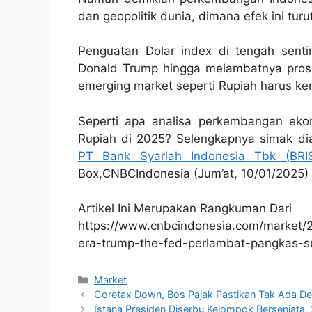
dan geopolitik dunia, dimana efek ini turu
Penguatan Dolar index di tengah sent
Donald Trump hingga melambatnya pro
emerging market seperti Rupiah harus kem
Seperti apa analisa perkembangan eko
Rupiah di 2025? Selengkapnya simak d
PT Bank Syariah Indonesia Tbk (BRI
Box,CNBCIndonesia (Jum’at, 10/01/2025)
Artikel Ini Merupakan Rangkuman Dari
https://www.cnbcindonesia.com/market/
era-trump-the-fed-perlambat-pangkas-
Kategori
Market
Coretax Down, Bos Pajak Pastikan Tak Ada De
Istana Presiden Diserbu Kelompok Bersenjata