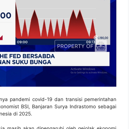
unya pandemi covid-19 dan transisi pemerintahan
onomist BSI, Banjaran Surya Indrastomo sebagai
esia di 2025.
a masih akan dipengaruhi oleh gejolak ekonomi