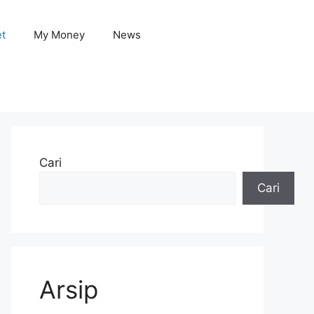
et
My Money
News
Cari
Cari
Arsip