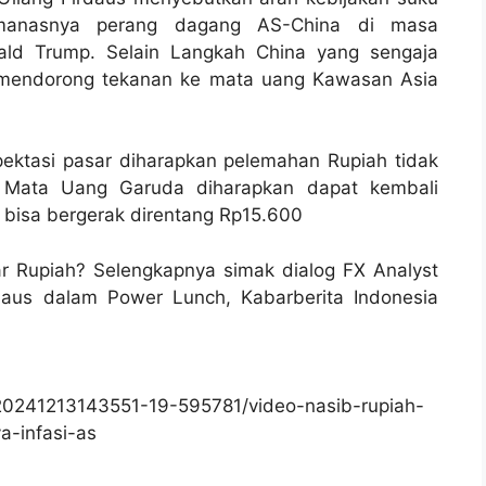
manasnya perang dagang AS-China di masa
nald Trump. Selain Langkah China yang sengaja
t mendorong tekanan ke mata uang Kawasan Asia
ektasi pasar diharapkan pelemahan Rupiah tidak
Mata Uang Garuda diharapkan dapat kembali
 bisa bergerak direntang Rp15.600
kar Rupiah? Selengkapnya simak dialog FX Analyst
rdaus dalam Power Lunch, Kabarberita Indonesia
20241213143551-19-595781/video-nasib-rupiah-
-infasi-as