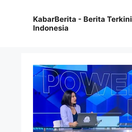
Langsung
ke
KabarBerita - Berita Terki
isi
Indonesia