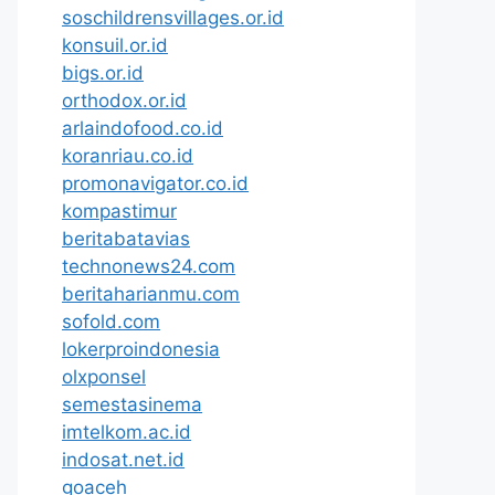
soschildrensvillages.or.id
konsuil.or.id
bigs.or.id
orthodox.or.id
arlaindofood.co.id
koranriau.co.id
promonavigator.co.id
kompastimur
beritabatavias
technonews24.com
beritaharianmu.com
sofold.com
lokerproindonesia
olxponsel
semestasinema
imtelkom.ac.id
indosat.net.id
goaceh