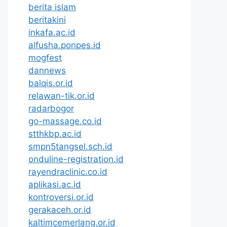
berita islam
beritakini
inkafa.ac.id
alfusha.ponpes.id
mogfest
dannews
balqis.or.id
relawan-tik.or.id
radarbogor
go-massage.co.id
stthkbp.ac.id
smpn5tangsel.sch.id
onduline-registration.id
rayendraclinic.co.id
aplikasi.ac.id
kontroversi.or.id
gerakaceh.or.id
kaltimcemerlang.or.id