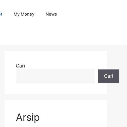
et
My Money
News
Cari
Cari
Arsip