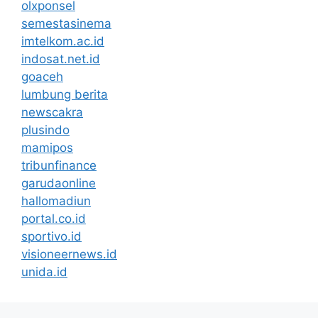
olxponsel
semestasinema
imtelkom.ac.id
indosat.net.id
goaceh
lumbung berita
newscakra
plusindo
mamipos
tribunfinance
garudaonline
hallomadiun
portal.co.id
sportivo.id
visioneernews.id
unida.id