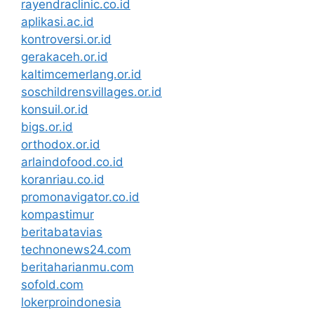
rayendraclinic.co.id
aplikasi.ac.id
kontroversi.or.id
gerakaceh.or.id
kaltimcemerlang.or.id
soschildrensvillages.or.id
konsuil.or.id
bigs.or.id
orthodox.or.id
arlaindofood.co.id
koranriau.co.id
promonavigator.co.id
kompastimur
beritabatavias
technonews24.com
beritaharianmu.com
sofold.com
lokerproindonesia