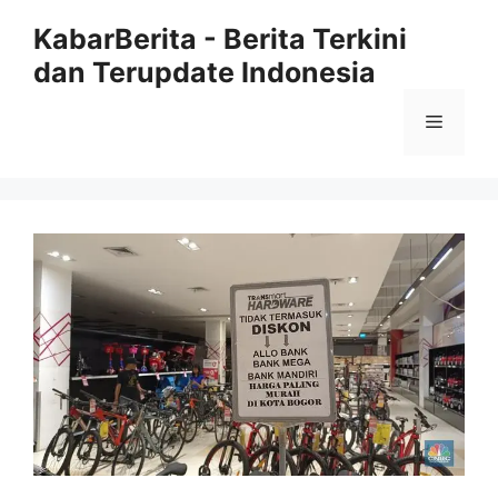
Langsung
KabarBerita - Berita Terkini
ke
dan Terupdate Indonesia
isi
Menu