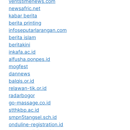
ventstimenews.com
newsafric.net
kabar berita
berita printing
infoseputarlarangan.com
berita islam
beritakini
inkafa.ac.id
alfusha.ponpes.id
mogfest
dannews
balqis.or.id
relawan-tik.or.id
radarbogor
go-massage.co.id
stthkbp.ac.id
smpn5tangsel.sch.id
onduline-registration.id