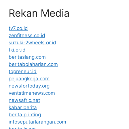
Rekan Media
tv7.co.id
zenfitness.co.id
suzuki-2wheels.or.id
tki.or.id
beritasiang.com
beritabolaharian.com
topreneur.id
pejuangkerja.com
newsfortoday.org
ventstimenews.com
newsafric.net
kabar berita
berita printing
infoseputarlarangan.com