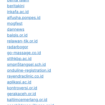
berita islam
beritakini
inkafa.ac.id
alfusha.ponpes.id
mogfest
dannews
balqis.or.id
relawan-tik.or.id
radarbogor
go-massage.co.id
stthkbp.ac.id
smpn5tangsel.sch.id
onduline-registration.id
rayendraclinic.co.id
aplikasi.ac.id
kontroversi.or.id
gerakaceh.or.id
kaltimcemerlang.or.id