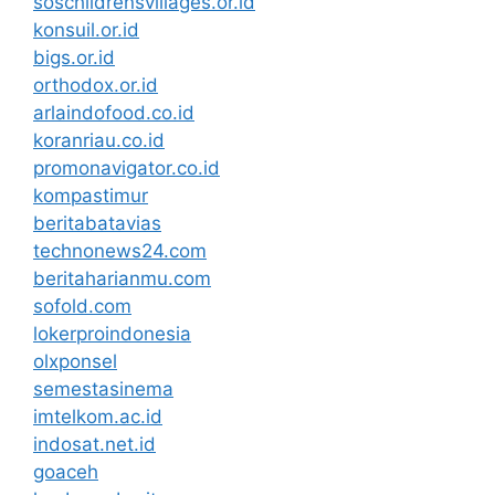
soschildrensvillages.or.id
konsuil.or.id
bigs.or.id
orthodox.or.id
arlaindofood.co.id
koranriau.co.id
promonavigator.co.id
kompastimur
beritabatavias
technonews24.com
beritaharianmu.com
sofold.com
lokerproindonesia
olxponsel
semestasinema
imtelkom.ac.id
indosat.net.id
goaceh