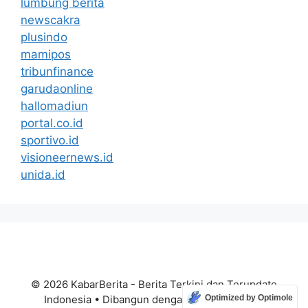
lumbung berita
newscakra
plusindo
mamipos
tribunfinance
garudaonline
hallomadiun
portal.co.id
sportivo.id
visioneernews.id
unida.id
© 2026 KabarBerita - Berita Terkini dan Terupdate
Indonesia
• Dibangun dengan
GeneratePress
Optimized by Optimole