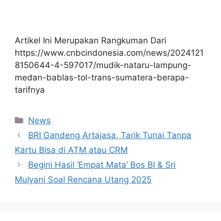
Artikel Ini Merupakan Rangkuman Dari
https://www.cnbcindonesia.com/news/2024121
8150644-4-597017/mudik-nataru-lampung-
medan-bablas-tol-trans-sumatera-berapa-
tarifnya
Kategori
News
BRI Gandeng Artajasa, Tarik Tunai Tanpa
Kartu Bisa di ATM atau CRM
Begini Hasil ‘Empat Mata’ Bos BI & Sri
Mulyani Soal Rencana Utang 2025