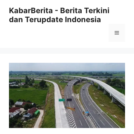
Langsung
KabarBerita - Berita Terkini
ke
dan Terupdate Indonesia
isi
Menu