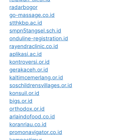
radarbogor
go-massage.co.id
stthkbp.ac.id
smpn5tangsel.sch.id
onduline-registration.id
rayendraclinic.co.id
aplikasi.ac.id
kontroversi.or.id
gerakaceh.or.id
kaltimcemerlang.or.id
soschildrensvillages.or.id
konsuil.or.id
bigs.or.id
orthodox.or.id
arlaindofood.co.id
koranriau.co.id
promonavigator.co.id
kompastimur