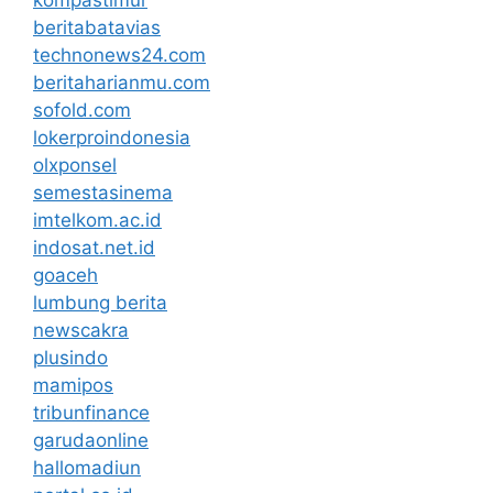
beritabatavias
technonews24.com
beritaharianmu.com
sofold.com
lokerproindonesia
olxponsel
semestasinema
imtelkom.ac.id
indosat.net.id
goaceh
lumbung berita
newscakra
plusindo
mamipos
tribunfinance
garudaonline
hallomadiun