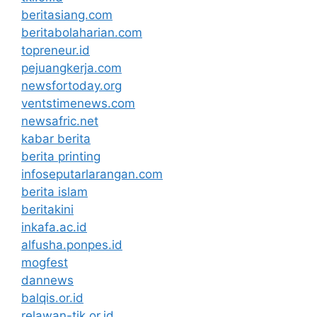
beritasiang.com
beritabolaharian.com
topreneur.id
pejuangkerja.com
newsfortoday.org
ventstimenews.com
newsafric.net
kabar berita
berita printing
infoseputarlarangan.com
berita islam
beritakini
inkafa.ac.id
alfusha.ponpes.id
mogfest
dannews
balqis.or.id
relawan-tik.or.id