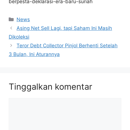
berpesta-deklarasi-era-baru-suriah
Kategori
News
Asing Net Sell Lagi, tapi Saham Ini Masih
Dikoleksi
Teror Debt Collector Pinjol Berhenti Setelah
3 Bulan, Ini Aturannya
Tinggalkan komentar
Komentar