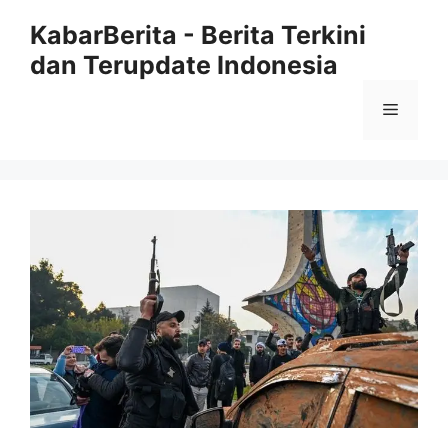
Langsung
KabarBerita - Berita Terkini
ke
dan Terupdate Indonesia
isi
Menu