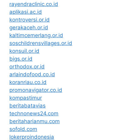
rayendraclinic.co.id
aplikasi.ac.id
kontroversi.or.id
gerakaceh.or.id
kaltimcemerlang.or.id
soschildrensvillages.or.id
konsuil.or.id
bigs.or.id
orthodox.or.id
arlaindofood.co.id
koranriau.co.id
promonavigator.co.id
kompastimur
beritabatavias
technonews24.com
beritaharianmu.com
sofold.com
lokerproindonesia