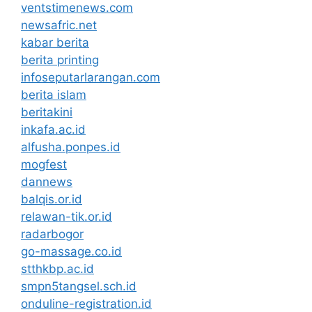
ventstimenews.com
newsafric.net
kabar berita
berita printing
infoseputarlarangan.com
berita islam
beritakini
inkafa.ac.id
alfusha.ponpes.id
mogfest
dannews
balqis.or.id
relawan-tik.or.id
radarbogor
go-massage.co.id
stthkbp.ac.id
smpn5tangsel.sch.id
onduline-registration.id