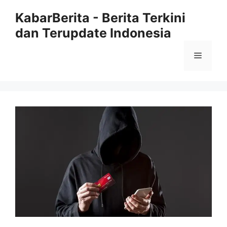
Langsung
KabarBerita - Berita Terkini
ke
dan Terupdate Indonesia
isi
Menu