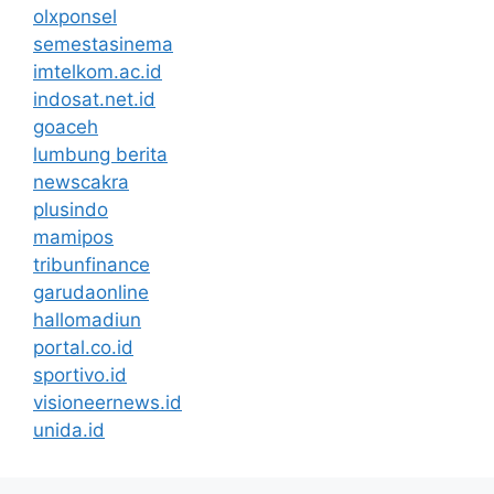
olxponsel
semestasinema
imtelkom.ac.id
indosat.net.id
goaceh
lumbung berita
newscakra
plusindo
mamipos
tribunfinance
garudaonline
hallomadiun
portal.co.id
sportivo.id
visioneernews.id
unida.id