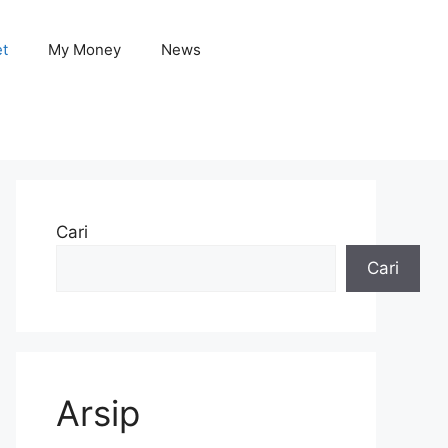
et
My Money
News
Cari
Cari
Arsip