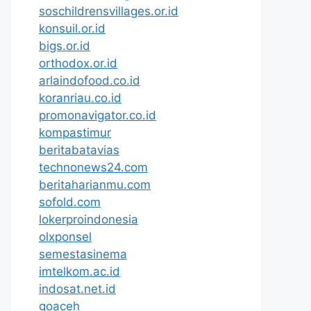
soschildrensvillages.or.id
konsuil.or.id
bigs.or.id
orthodox.or.id
arlaindofood.co.id
koranriau.co.id
promonavigator.co.id
kompastimur
beritabatavias
technonews24.com
beritaharianmu.com
sofold.com
lokerproindonesia
olxponsel
semestasinema
imtelkom.ac.id
indosat.net.id
goaceh