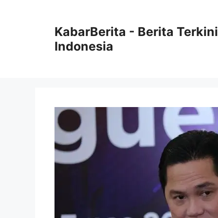
Langsung
ke
KabarBerita - Berita Terki
isi
Indonesia