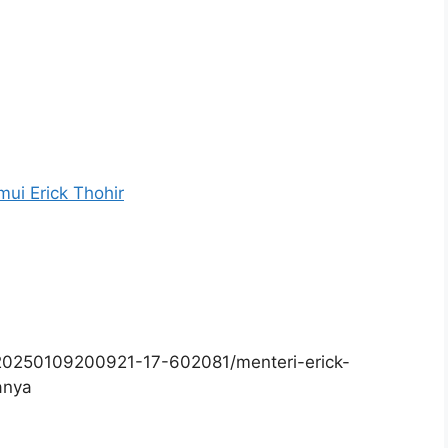
ui Erick Thohir
20250109200921-17-602081/menteri-erick-
anya