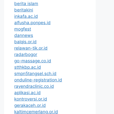
berita islam
beritakini
inkafa.ac.id
alfusha.ponpes.id
mogfest
dannews
balqis.or.id
relawan-tik.or.id
radarbogor
go-massage.co.id
stthkbp.ac.id
smpn5tangsel.sch.id
onduline-registration.id
rayendraclinic.co.id
aplikasi.ac.id
kontroversi.or.id
gerakaceh.or.id
kaltimcemerlang.or.id