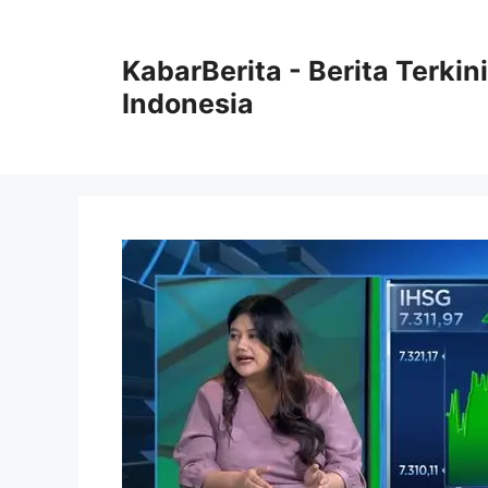
Langsung
ke
KabarBerita - Berita Terki
isi
Indonesia