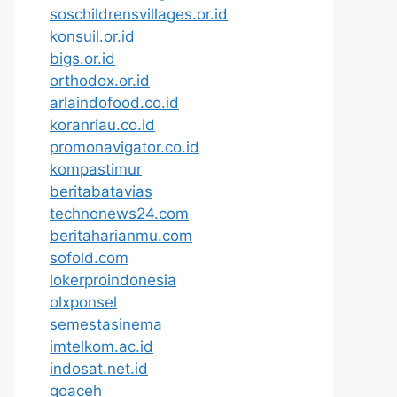
soschildrensvillages.or.id
konsuil.or.id
bigs.or.id
orthodox.or.id
arlaindofood.co.id
koranriau.co.id
promonavigator.co.id
kompastimur
beritabatavias
technonews24.com
beritaharianmu.com
sofold.com
lokerproindonesia
olxponsel
semestasinema
imtelkom.ac.id
indosat.net.id
goaceh