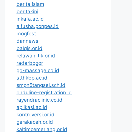
berita islam
beritakini
inkafa.ac.id
alfusha.ponpes.id
mogfest
dannews
balqis.or.id
relawan-tik.or.id
radarbogor
go-massage.co.id
stthkbp.ac.id
smpn5tangsel.sch.id
onduline-registration.id
rayendraclinic.co.id
aplikasi.ac.id
kontroversi.or.id
gerakaceh.or.id
kaltimcemerlang.or.id