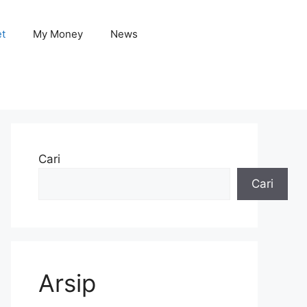
et
My Money
News
Cari
Cari
Arsip