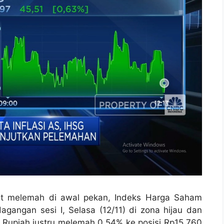
t melemah di awal pekan, Indeks Harga Saham
gangan sesi I, Selasa (12/11) di zona hijau dan
in, Rupiah justru melemah 0,54% ke posisi Rp15.760