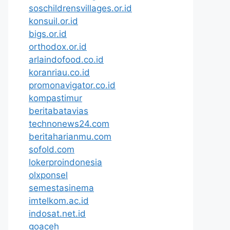
soschildrensvillages.or.id
konsuil.or.id
bigs.or.id
orthodox.or.id
arlaindofood.co.id
koranriau.co.id
promonavigator.co.id
kompastimur
beritabatavias
technonews24.com
beritaharianmu.com
sofold.com
lokerproindonesia
olxponsel
semestasinema
imtelkom.ac.id
indosat.net.id
goaceh