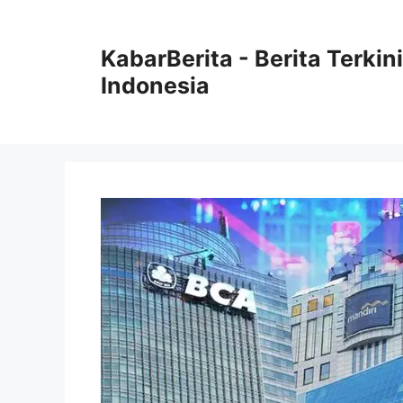
Langsung
ke
KabarBerita - Berita Terki
isi
Indonesia