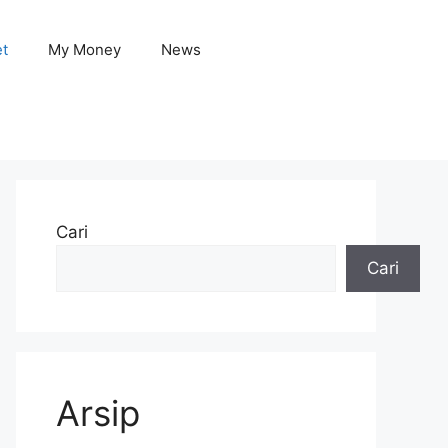
et
My Money
News
Cari
Cari
Arsip