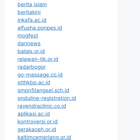
berita islam
beritakini
inkafa.ac.id
alfusha.ponpes.id
mogfest
dannews
balqis.or.id
relawan-tik.or.id
radarbogor
go-massage.co.id
stthkbp.ac.id
smpn5tangsel.sch.id
onduline-registration.id
rayendraclinic.co.id
aplikasi.ac.id
kontroversi.or.id
gerakaceh.or.id
kaltimcemerlang.or.id