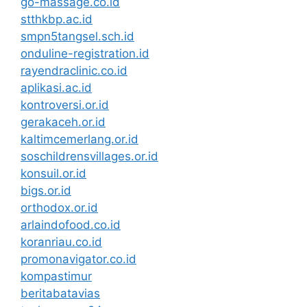
go-massage.co.id
stthkbp.ac.id
smpn5tangsel.sch.id
onduline-registration.id
rayendraclinic.co.id
aplikasi.ac.id
kontroversi.or.id
gerakaceh.or.id
kaltimcemerlang.or.id
soschildrensvillages.or.id
konsuil.or.id
bigs.or.id
orthodox.or.id
arlaindofood.co.id
koranriau.co.id
promonavigator.co.id
kompastimur
beritabatavias