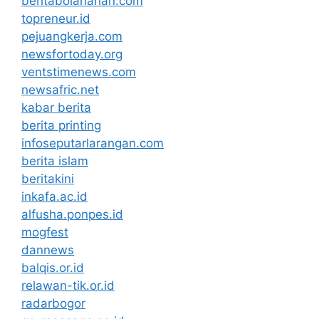
beritabolaharian.com
topreneur.id
pejuangkerja.com
newsfortoday.org
ventstimenews.com
newsafric.net
kabar berita
berita printing
infoseputarlarangan.com
berita islam
beritakini
inkafa.ac.id
alfusha.ponpes.id
mogfest
dannews
balqis.or.id
relawan-tik.or.id
radarbogor