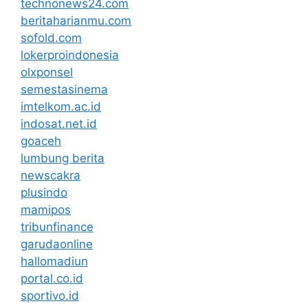
technonews24.com
beritaharianmu.com
sofold.com
lokerproindonesia
olxponsel
semestasinema
imtelkom.ac.id
indosat.net.id
goaceh
lumbung berita
newscakra
plusindo
mamipos
tribunfinance
garudaonline
hallomadiun
portal.co.id
sportivo.id