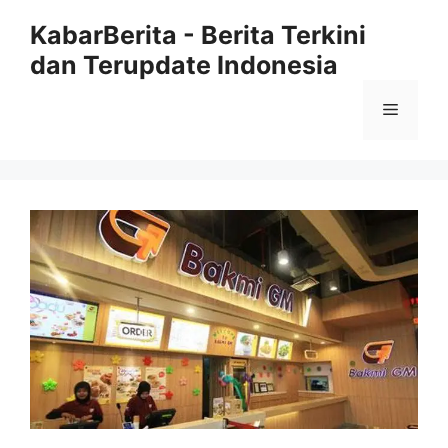
Langsung
KabarBerita - Berita Terkini
ke
dan Terupdate Indonesia
isi
Menu