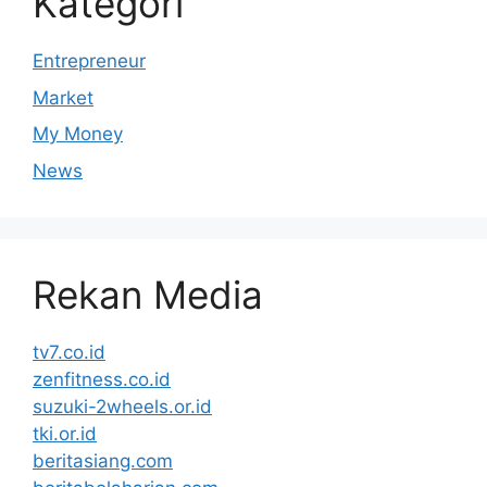
Kategori
Entrepreneur
Market
My Money
News
Rekan Media
tv7.co.id
zenfitness.co.id
suzuki-2wheels.or.id
tki.or.id
beritasiang.com