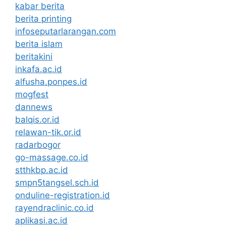
kabar berita
berita printing
infoseputarlarangan.com
berita islam
beritakini
inkafa.ac.id
alfusha.ponpes.id
mogfest
dannews
balqis.or.id
relawan-tik.or.id
radarbogor
go-massage.co.id
stthkbp.ac.id
smpn5tangsel.sch.id
onduline-registration.id
rayendraclinic.co.id
aplikasi.ac.id