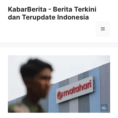
Langsung
KabarBerita - Berita Terkini
ke
dan Terupdate Indonesia
isi
Menu