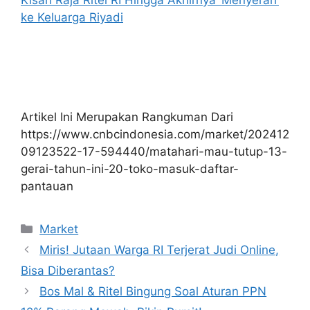
Kisah Raja Ritel RI Hingga Akhirnya ‘Menyerah’
ke Keluarga Riyadi
Artikel Ini Merupakan Rangkuman Dari
https://www.cnbcindonesia.com/market/202412
09123522-17-594440/matahari-mau-tutup-13-
gerai-tahun-ini-20-toko-masuk-daftar-
pantauan
Kategori
Market
Miris! Jutaan Warga RI Terjerat Judi Online,
Bisa Diberantas?
Bos Mal & Ritel Bingung Soal Aturan PPN