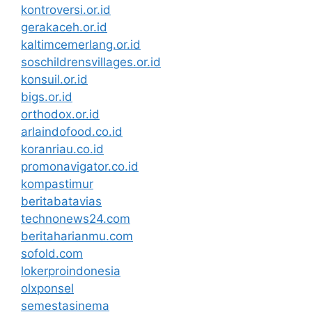
kontroversi.or.id
gerakaceh.or.id
kaltimcemerlang.or.id
soschildrensvillages.or.id
konsuil.or.id
bigs.or.id
orthodox.or.id
arlaindofood.co.id
koranriau.co.id
promonavigator.co.id
kompastimur
beritabatavias
technonews24.com
beritaharianmu.com
sofold.com
lokerproindonesia
olxponsel
semestasinema