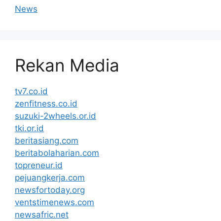
News
Rekan Media
tv7.co.id
zenfitness.co.id
suzuki-2wheels.or.id
tki.or.id
beritasiang.com
beritabolaharian.com
topreneur.id
pejuangkerja.com
newsfortoday.org
ventstimenews.com
newsafric.net