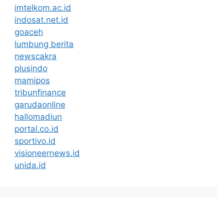
imtelkom.ac.id
indosat.net.id
goaceh
lumbung berita
newscakra
plusindo
mamipos
tribunfinance
garudaonline
hallomadiun
portal.co.id
sportivo.id
visioneernews.id
unida.id