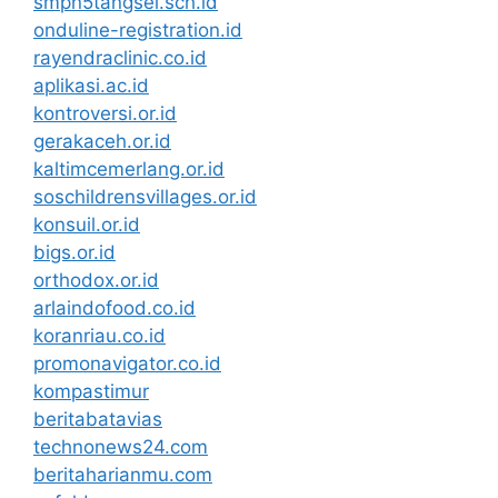
smpn5tangsel.sch.id
onduline-registration.id
rayendraclinic.co.id
aplikasi.ac.id
kontroversi.or.id
gerakaceh.or.id
kaltimcemerlang.or.id
soschildrensvillages.or.id
konsuil.or.id
bigs.or.id
orthodox.or.id
arlaindofood.co.id
koranriau.co.id
promonavigator.co.id
kompastimur
beritabatavias
technonews24.com
beritaharianmu.com