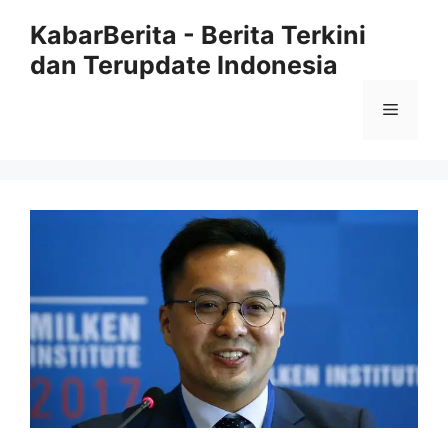
Langsung
KabarBerita - Berita Terkini
ke
dan Terupdate Indonesia
isi
Menu