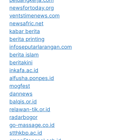
pejuangkerja.com
newsfortoday.org
ventstimenews.com
newsafric.net
kabar berita
berita printing
infoseputarlarangan.com
berita islam
beritakini
inkafa.ac.id
alfusha.ponpes.id
mogfest
dannews
balqis.or.id
relawan-tik.or.id
radarbogor
go-massage.co.id
stthkbp.ac.id