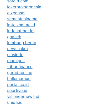
sofold.com
lokerproindonesia
olxponsel
semestasinema
imtelkom.ac.id
indosat.net.id
goaceh
lumbung berita
newscakra
plusindo
mamipos
tribunfinance
garudaonline
hallomadiun
portal.co.id
sportivo.id
visioneernews.id
unida.id