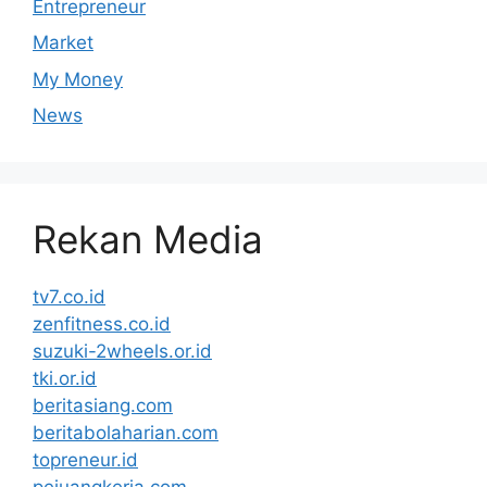
Entrepreneur
Market
My Money
News
Rekan Media
tv7.co.id
zenfitness.co.id
suzuki-2wheels.or.id
tki.or.id
beritasiang.com
beritabolaharian.com
topreneur.id