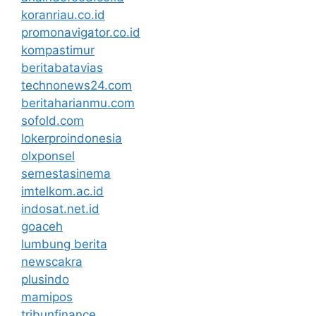
koranriau.co.id
promonavigator.co.id
kompastimur
beritabatavias
technonews24.com
beritaharianmu.com
sofold.com
lokerproindonesia
olxponsel
semestasinema
imtelkom.ac.id
indosat.net.id
goaceh
lumbung berita
newscakra
plusindo
mamipos
tribunfinance