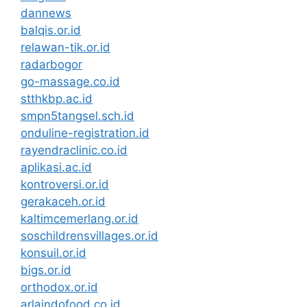
dannews
balqis.or.id
relawan-tik.or.id
radarbogor
go-massage.co.id
stthkbp.ac.id
smpn5tangsel.sch.id
onduline-registration.id
rayendraclinic.co.id
aplikasi.ac.id
kontroversi.or.id
gerakaceh.or.id
kaltimcemerlang.or.id
soschildrensvillages.or.id
konsuil.or.id
bigs.or.id
orthodox.or.id
arlaindofood.co.id