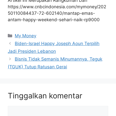
Artikel Ini Merupakan Rangkuman Dari
https://www.cnbcindonesia.com/mymoney/202
50110084437-72-602140/mantap-emas-
antam-happy-weekend-sehari-naik-rp9000
Kategori
My Money
Biden-Israel Happy Joseph Aoun Terpilih
Jadi Presiden Lebanon
Bisnis Tidak Semanis Minumannya, Teguk
(TGUK) Tutup Ratusan Gerai
Tinggalkan komentar
Komentar