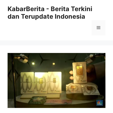
Langsung
KabarBerita - Berita Terkini
ke
dan Terupdate Indonesia
isi
Menu