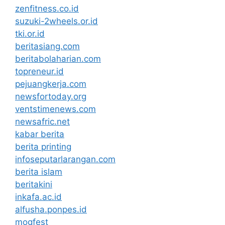
zenfitness.co.id
suzuki-2wheels.or.id
tki.or.id
beritasiang.com
beritabolaharian.com
topreneur.id
pejuangkerja.com
newsfortoday.org
ventstimenews.com
newsafric.net
kabar berita
berita printing
infoseputarlarangan.com
berita islam
beritakini
inkafa.ac.id
alfusha.ponpes.id
mogfest