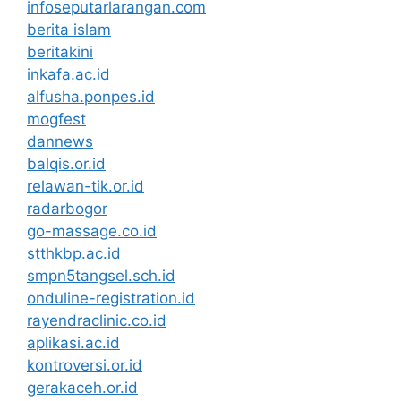
infoseputarlarangan.com
berita islam
beritakini
inkafa.ac.id
alfusha.ponpes.id
mogfest
dannews
balqis.or.id
relawan-tik.or.id
radarbogor
go-massage.co.id
stthkbp.ac.id
smpn5tangsel.sch.id
onduline-registration.id
rayendraclinic.co.id
aplikasi.ac.id
kontroversi.or.id
gerakaceh.or.id