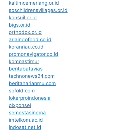
kaltimcemerlang.or.id
soschildrensvillages.or.id
konsuil.or.id
bigs.or.id
orthodox.or.id
arlaindofood.co.id
koranriau.co.id
promonavigator.co.id
kompastimur
beritabatavias
technonews24.com
beritaharianmu.com
sofold.com
lokerproindonesia
olxponsel
semestasinema
imtelkom.ac.id
indosat.net.id