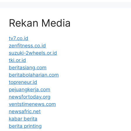
Rekan Media
tv7.co.id
zenfitness.co.id
suzuki-2wheels.or.id
tki.or.id
beritasiang.com
beritabolaharian.com
topreneur.id
pejuangkerja.com
newsfortoday.org
ventstimenews.com
newsafric.net
kabar berita
berita printing