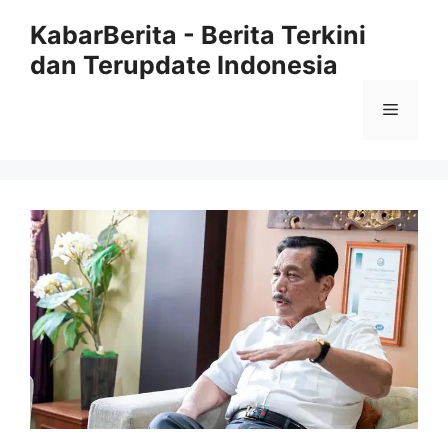
Langsung
KabarBerita - Berita Terkini
ke
dan Terupdate Indonesia
isi
Menu