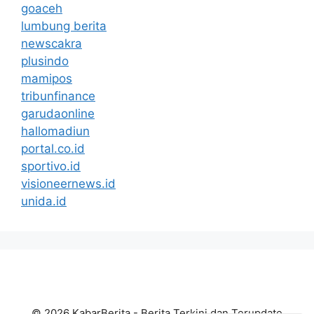
goaceh
lumbung berita
newscakra
plusindo
mamipos
tribunfinance
garudaonline
hallomadiun
portal.co.id
sportivo.id
visioneernews.id
unida.id
© 2026 KabarBerita - Berita Terkini dan Terupdate