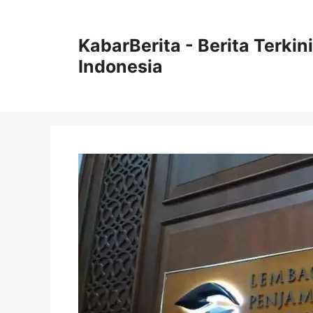
Langsung
ke
KabarBerita - Berita Terki
isi
Indonesia