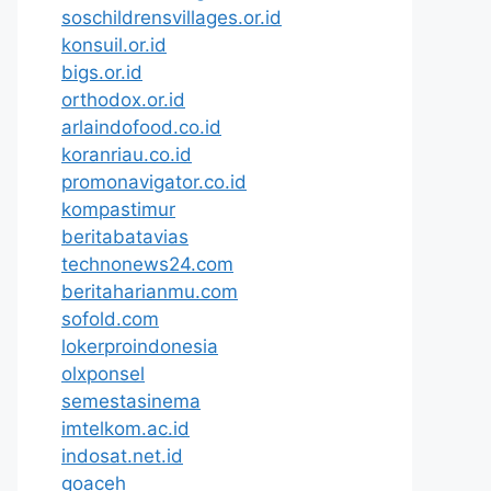
soschildrensvillages.or.id
konsuil.or.id
bigs.or.id
orthodox.or.id
arlaindofood.co.id
koranriau.co.id
promonavigator.co.id
kompastimur
beritabatavias
technonews24.com
beritaharianmu.com
sofold.com
lokerproindonesia
olxponsel
semestasinema
imtelkom.ac.id
indosat.net.id
goaceh