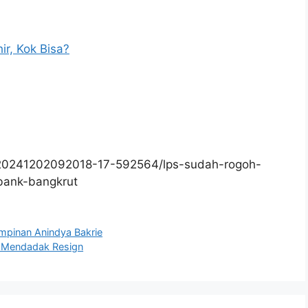
ir, Kok Bisa?
/20241202092018-17-592564/lps-sudah-rogoh-
bank-bangkrut
mpinan Anindya Bakrie
s Mendadak Resign