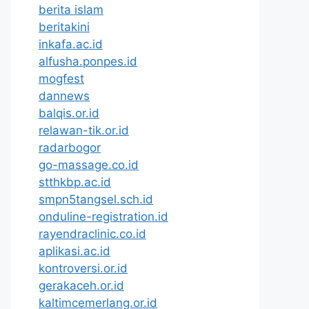
berita islam
beritakini
inkafa.ac.id
alfusha.ponpes.id
mogfest
dannews
balqis.or.id
relawan-tik.or.id
radarbogor
go-massage.co.id
stthkbp.ac.id
smpn5tangsel.sch.id
onduline-registration.id
rayendraclinic.co.id
aplikasi.ac.id
kontroversi.or.id
gerakaceh.or.id
kaltimcemerlang.or.id