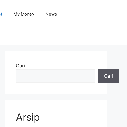
et
My Money
News
Cari
Cari
Arsip