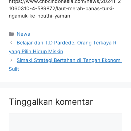
https://www.cnbcindonesia.com/news/2024112
1060310-4-589872/laut-merah-panas-turki-
ngamuk-ke-houthi-yaman
Kategori
News
Belajar dari T.D Pardede, Orang Terkaya RI
yang Pilih Hidup Miskin
Simak! Strategi Bertahan di Tengah Ekonomi
Sulit
Tinggalkan komentar
Komentar