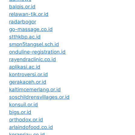
balqis.or.id
relawan-tik.or.id
radarbogor
go-massage.co.id
stthkbp.ac.id
smpn5tangsel.sch.id
onduline-registration.id
rayendraclinic.co.id
aplikasi.ac.id
kontroversi.or.id
gerakaceh.or.id
kaltimcemerlang.or.id
soschildrensvillages.or.id
konsuil.or.id
bigs.or.id
orthodox.or.id
arlaindofood.co.id
koranriau.co.id