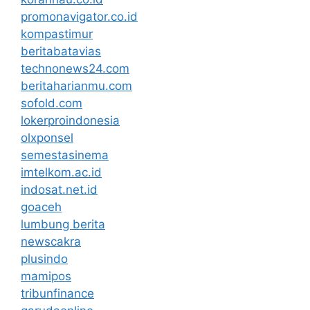
promonavigator.co.id
kompastimur
beritabatavias
technonews24.com
beritaharianmu.com
sofold.com
lokerproindonesia
olxponsel
semestasinema
imtelkom.ac.id
indosat.net.id
goaceh
lumbung berita
newscakra
plusindo
mamipos
tribunfinance