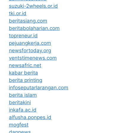
suzuki-2wheels.or.id
tki.or.id
beritasiang.com
beritabolaharian.com
topreneur.id
pejuangkerja.com
newsfortoday.org
ventstimenews.com
newsafric.net
kabar berita
berita printing
infoseputarlarangan.com
berita islam
beritakini
inkafa.ac.id
alfusha.ponpes.id
mogfest
dannews