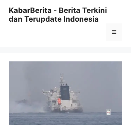
Langsung
KabarBerita - Berita Terkini
ke
dan Terupdate Indonesia
isi
Menu