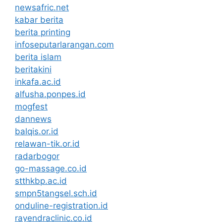
newsafric.net
kabar berita
berita printing
infoseputarlarangan.com
berita islam
beritakini
inkafa.ac.id
alfusha.ponpes.id
mogfest
dannews
balqis.or.id
relawan-tik.or.id
radarbogor
go-massage.co.id
stthkbp.ac.id
smpn5tangsel.sch.id
onduline-registration.id
rayendraclinic.co.id