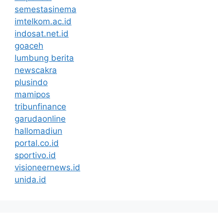
semestasinema
imtelkom.ac.id
indosat.net.id
goaceh
lumbung berita
newscakra
plusindo
mamipos
tribunfinance
garudaonline
hallomadiun
portal.co.id
sportivo.id
visioneernews.id
unida.id