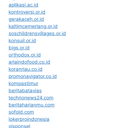
aplikasi.ac.id
kontroversi.or.id
gerakaceh.or.id
kaltimcemerlang.or.id
soschildrensvillages.or.id
konsuil.or.id
bigs.or.id
orthodox.or.id
arlaindofood.co.id
koranriau.co.id
promonavigator.co.id
kompastimur
beritabatavias
technonews24.com
beritaharianmu.com
sofold.com
lokerproindonesia
olxponsel