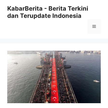
Langsung
KabarBerita - Berita Terkini
ke
dan Terupdate Indonesia
isi
Menu