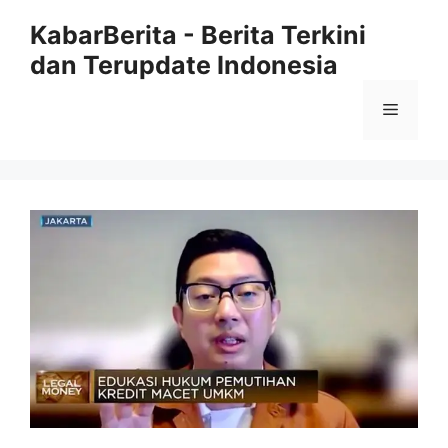
Langsung
KabarBerita - Berita Terkini
ke
dan Terupdate Indonesia
isi
Menu