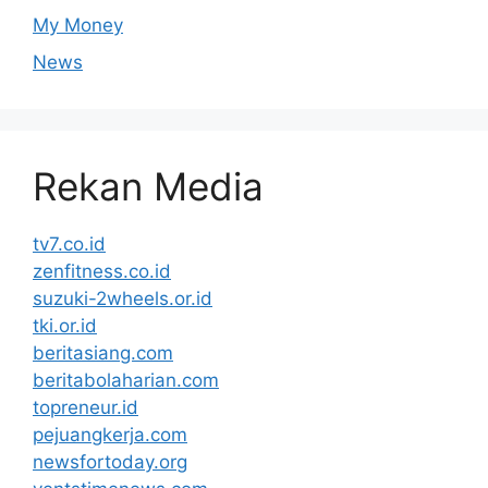
My Money
News
Rekan Media
tv7.co.id
zenfitness.co.id
suzuki-2wheels.or.id
tki.or.id
beritasiang.com
beritabolaharian.com
topreneur.id
pejuangkerja.com
newsfortoday.org