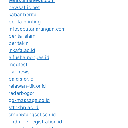
ventstimenews.com
newsafric.net
kabar berita
berita printing
infoseputarlarangan.com
berita islam
beritakini
inkafa.ac.id
alfusha.ponpes.id
mogfest
dannews
balqis.or.id
relawan-tik.or.id
radarbogor
go-massage.co.id
stthkbp.ac.id
smpn5tangsel.sch.id
onduline-registration.id