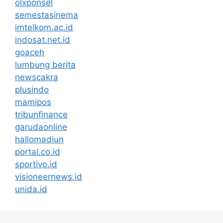
olxponsel
semestasinema
imtelkom.ac.id
indosat.net.id
goaceh
lumbung berita
newscakra
plusindo
mamipos
tribunfinance
garudaonline
hallomadiun
portal.co.id
sportivo.id
visioneernews.id
unida.id