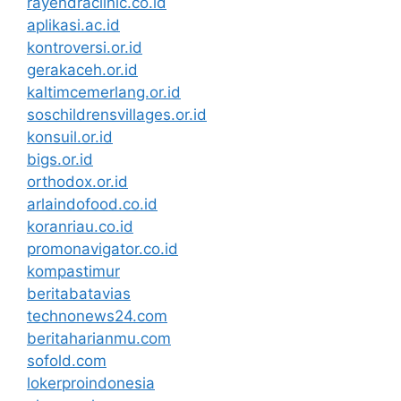
rayendraclinic.co.id
aplikasi.ac.id
kontroversi.or.id
gerakaceh.or.id
kaltimcemerlang.or.id
soschildrensvillages.or.id
konsuil.or.id
bigs.or.id
orthodox.or.id
arlaindofood.co.id
koranriau.co.id
promonavigator.co.id
kompastimur
beritabatavias
technonews24.com
beritaharianmu.com
sofold.com
lokerproindonesia