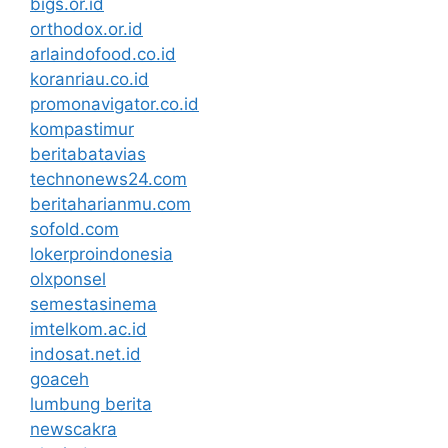
bigs.or.id
orthodox.or.id
arlaindofood.co.id
koranriau.co.id
promonavigator.co.id
kompastimur
beritabatavias
technonews24.com
beritaharianmu.com
sofold.com
lokerproindonesia
olxponsel
semestasinema
imtelkom.ac.id
indosat.net.id
goaceh
lumbung berita
newscakra