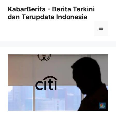
Langsung
KabarBerita - Berita Terkini
ke
dan Terupdate Indonesia
isi
Menu