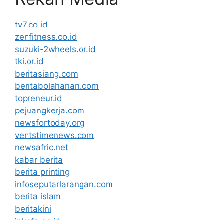
tv7.co.id
zenfitness.co.id
suzuki-2wheels.or.id
tki.or.id
beritasiang.com
beritabolaharian.com
topreneur.id
pejuangkerja.com
newsfortoday.org
ventstimenews.com
newsafric.net
kabar berita
berita printing
infoseputarlarangan.com
berita islam
beritakini