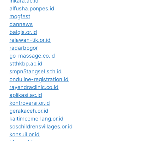
inkafa.ac.id
alfusha.ponpes.id
mogfest
dannews
balqis.or.id
relawan-tik.or.id
radarbogor
go-massage.co.id
stthkbp.ac.id
smpn5tangsel.sch.id
onduline-registration.id
rayendraclinic.co.id
aplikasi.ac.id
kontroversi.or.id
gerakaceh.or.id
kaltimcemerlang.or.id
soschildrensvillages.or.id
konsuil.or.id