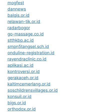
mogfest
dannews
balqis.or.id
relawan-tik.or.id
radarbogor
go-massage.co.id
stthkbp.ac.id
smpn5tangsel.sch.id
onduline-registration.id
rayendraclinic.co.id
aplikasi.ac.id
kontroversi.or.id
gerakaceh.or.id
kaltimcemerlang.or.id
soschildrensvillages.or.id
konsuil.or.id
bigs.or.id
orthodox.or.id