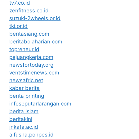
tv7.co.id
zenfitness.co.id
suzuki-2wheels.or.id
tki.or.id
beritasiang.com
beritabolaharian.com
topreneur.id
pejuangkerja.com
newsfortoday.org
ventstimenews.com
newsafric.net
kabar berita
berita printing
infoseputarlarangan.com
berita islam
beritakini
inkafa.ac.id
alfusha.ponpes.id