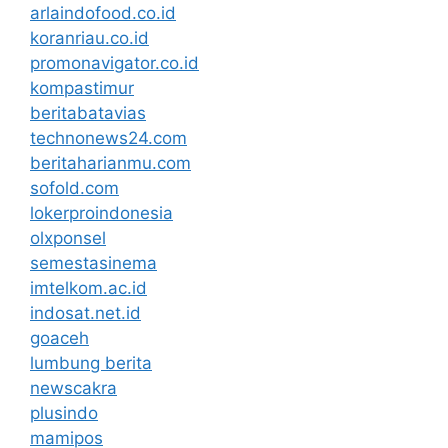
arlaindofood.co.id
koranriau.co.id
promonavigator.co.id
kompastimur
beritabatavias
technonews24.com
beritaharianmu.com
sofold.com
lokerproindonesia
olxponsel
semestasinema
imtelkom.ac.id
indosat.net.id
goaceh
lumbung berita
newscakra
plusindo
mamipos