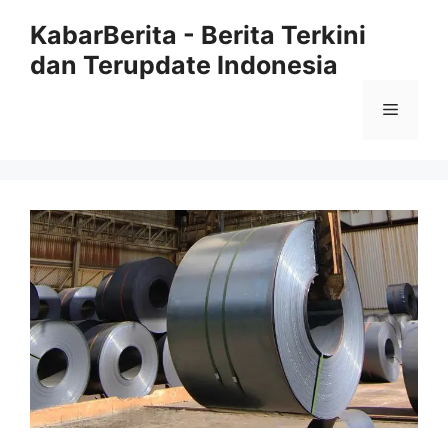
Langsung
KabarBerita - Berita Terkini
ke
dan Terupdate Indonesia
isi
Menu