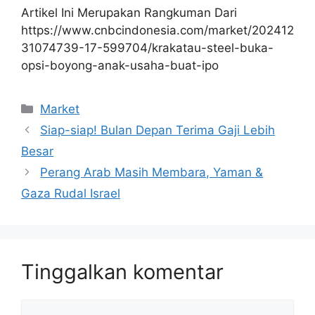
Artikel Ini Merupakan Rangkuman Dari
https://www.cnbcindonesia.com/market/202412
31074739-17-599704/krakatau-steel-buka-
opsi-boyong-anak-usaha-buat-ipo
Kategori
Market
Siap-siap! Bulan Depan Terima Gaji Lebih
Besar
Perang Arab Masih Membara, Yaman &
Gaza Rudal Israel
Tinggalkan komentar
Komentar