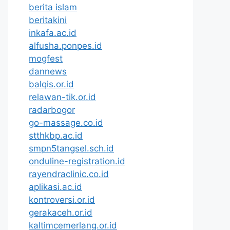
berita islam
beritakini
inkafa.ac.id
alfusha.ponpes.id
mogfest
dannews
balqis.or.id
relawan-tik.or.id
radarbogor
go-massage.co.id
stthkbp.ac.id
smpn5tangsel.sch.id
onduline-registration.id
rayendraclinic.co.id
aplikasi.ac.id
kontroversi.or.id
gerakaceh.or.id
kaltimcemerlang.or.id