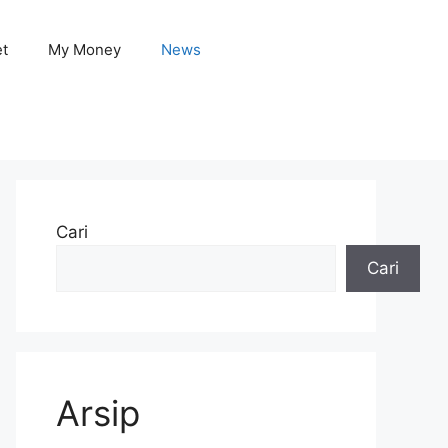
et
My Money
News
Cari
Cari
Arsip