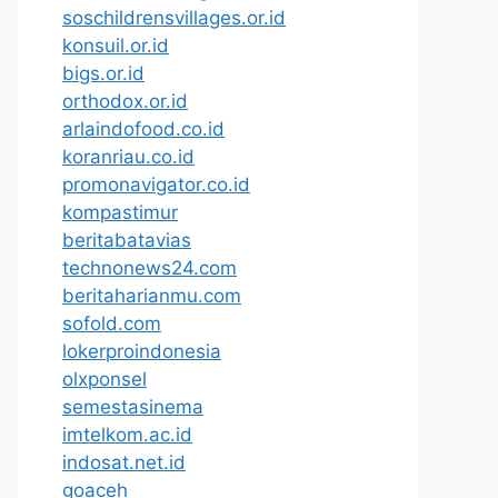
soschildrensvillages.or.id
konsuil.or.id
bigs.or.id
orthodox.or.id
arlaindofood.co.id
koranriau.co.id
promonavigator.co.id
kompastimur
beritabatavias
technonews24.com
beritaharianmu.com
sofold.com
lokerproindonesia
olxponsel
semestasinema
imtelkom.ac.id
indosat.net.id
goaceh