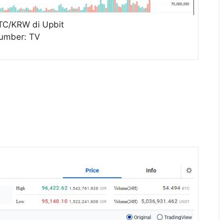
TC/KRW di Upbit
umber: TV