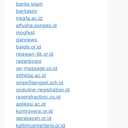
berita islam
beritakini
inkafa.ac.id
alfusha.ponpes.id
mogfest
dannews
balqis.or.id
relawan-tik.or.id
radarbogor
go-massage.co.id
stthkbp.ac.id
smpn5tangsel.sch.id
onduline-registration.id
rayendraclinic.co.id
aplikasi.ac.id
kontroversi.or.id
gerakaceh.or.id
kaltimcemerlang.or.id