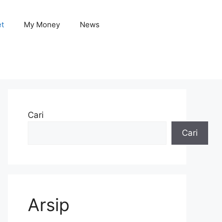
et
My Money
News
Cari
Cari
Arsip