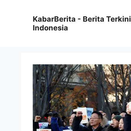
Langsung
ke
KabarBerita - Berita Terki
isi
Indonesia