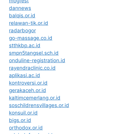
mogfest
dannews
balqis.or.id
relawan-tik.or.id
radarbogor
go-massage.co.id
stthkbp.ac.id
smpn5tangsel.sch.id
onduline-registration.id
rayendraclinic.co.id
aplikasi.ac.id
kontroversi.or.id
gerakaceh.or.id
kaltimcemerlang.or.id
soschildrensvillages.or.id
konsuil.or.id
bigs.or.id
orthodox.or.id