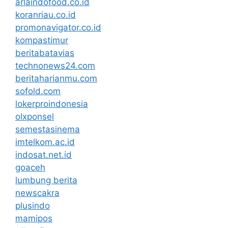
arlaindofood.co.id
koranriau.co.id
promonavigator.co.id
kompastimur
beritabatavias
technonews24.com
beritaharianmu.com
sofold.com
lokerproindonesia
olxponsel
semestasinema
imtelkom.ac.id
indosat.net.id
goaceh
lumbung berita
newscakra
plusindo
mamipos