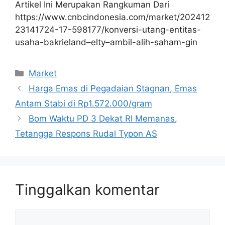
Artikel Ini Merupakan Rangkuman Dari
https://www.cnbcindonesia.com/market/202412
23141724-17-598177/konversi-utang-entitas-
usaha-bakrieland–elty–ambil-alih-saham-gin
Kategori
Market
Harga Emas di Pegadaian Stagnan, Emas
Antam Stabi di Rp1.572.000/gram
Bom Waktu PD 3 Dekat RI Memanas,
Tetangga Respons Rudal Typon AS
Tinggalkan komentar
Komentar