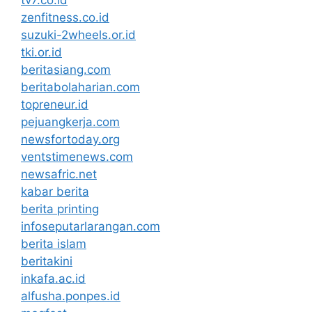
tv7.co.id
zenfitness.co.id
suzuki-2wheels.or.id
tki.or.id
beritasiang.com
beritabolaharian.com
topreneur.id
pejuangkerja.com
newsfortoday.org
ventstimenews.com
newsafric.net
kabar berita
berita printing
infoseputarlarangan.com
berita islam
beritakini
inkafa.ac.id
alfusha.ponpes.id