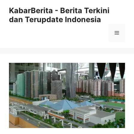
Langsung
KabarBerita - Berita Terkini
ke
dan Terupdate Indonesia
isi
Menu