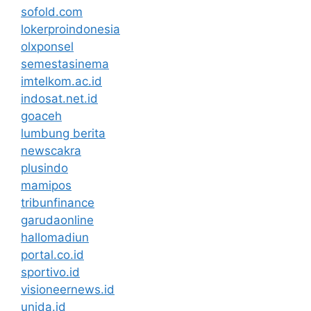
sofold.com
lokerproindonesia
olxponsel
semestasinema
imtelkom.ac.id
indosat.net.id
goaceh
lumbung berita
newscakra
plusindo
mamipos
tribunfinance
garudaonline
hallomadiun
portal.co.id
sportivo.id
visioneernews.id
unida.id