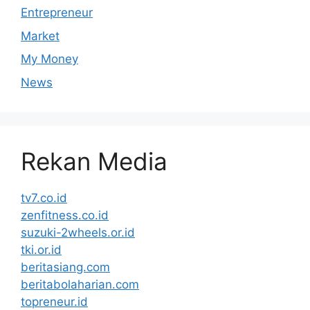
Entrepreneur
Market
My Money
News
Rekan Media
tv7.co.id
zenfitness.co.id
suzuki-2wheels.or.id
tki.or.id
beritasiang.com
beritabolaharian.com
topreneur.id