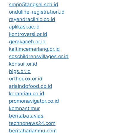
smpn5tangsel.sch.id
onduline-registration.id
rayendraclinic.co.id
aplikasi.ac.id
kontroversi.or.id
gerakaceh.or.id
kaltimcemerlang.or.id
soschildrensvillages.or.id
konsuil.or.id
bigs.or.id
orthodox.or.id
arlaindofood.co.id
koranriau.co.id
promonavigator.co.id
kompastimur
beritabatavias
technonews24.com
beritaharianmu.com