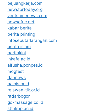
pejuangkerja.com
newsfortoday.org
ventstimenews.com
newsafric.net
kabar berita
berita printing
infoseputarlarangan.com
berita islam
beritakini
inkafa.ac.id
alfusha.ponpes.id
mogfest
dannews
balqis.or.id
relawan-tik.or.id
radarbogor
go-massage.co.id
stthkbp.ac.id