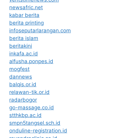
newsafric.net
kabar berita
berita printing
infoseputarlarangan.com
berita islam
beritakini
inkafa.ac.id
alfusha.ponpes.id
mogfest
dannews
balqis.or.id
relawan-tik.or.id
radarbogor
go-massage.co.id
stthkbp.ac.id
smpn5tangsel.sch.id
onduline-registration.id