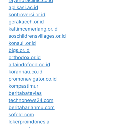
rayendraclinic.co.id
aplikasi.ac.id
kontroversi.or.id
gerakaceh.or.id
kaltimcemerlang.or.id
soschildrensvillages.or.id
konsuil.or.id
bigs.or.id
orthodox.or.id
arlaindofood.co.id
koranriau.co.id
promonavigator.co.id
kompastimur
beritabatavias
technonews24.com
beritaharianmu.com
sofold.com
lokerproindonesia