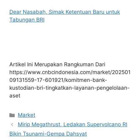
Dear Nasabah, Simak Ketentuan Baru untuk
Tabungan BRI
Artikel Ini Merupakan Rangkuman Dari
https://www.cnbcindonesia.com/market/202501
09131559-17-601921/komitmen-bank-
kustodian-bri-tingkatkan-layanan-pengelolaan-
aset
Kategori
Market
Mirip Megathrust, Ledakan Supervolcano RI
Bikin Tsunami-Gempa Dahsyat