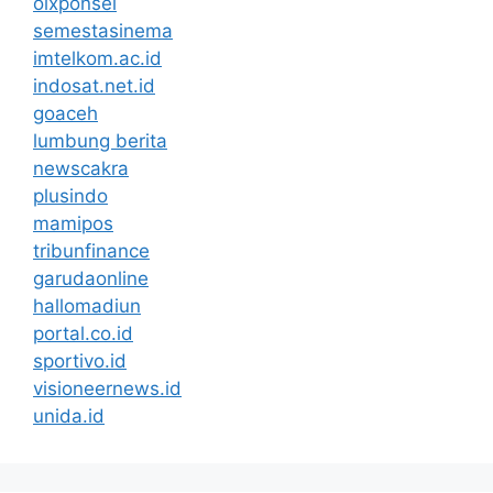
olxponsel
semestasinema
imtelkom.ac.id
indosat.net.id
goaceh
lumbung berita
newscakra
plusindo
mamipos
tribunfinance
garudaonline
hallomadiun
portal.co.id
sportivo.id
visioneernews.id
unida.id