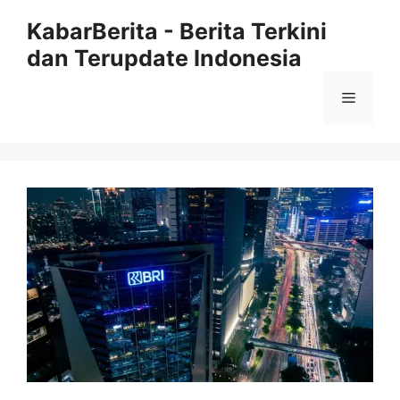
Langsung
KabarBerita - Berita Terkini
ke
dan Terupdate Indonesia
isi
Menu