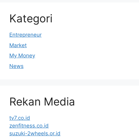
Kategori
Entrepreneur
Market
My Money
News
Rekan Media
tv7.co.id
zenfitness.co.id
suzuki-2wheels.or.id