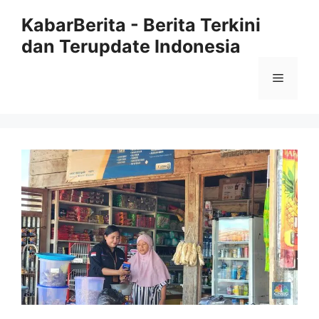
Langsung
KabarBerita - Berita Terkini
ke
dan Terupdate Indonesia
isi
Menu