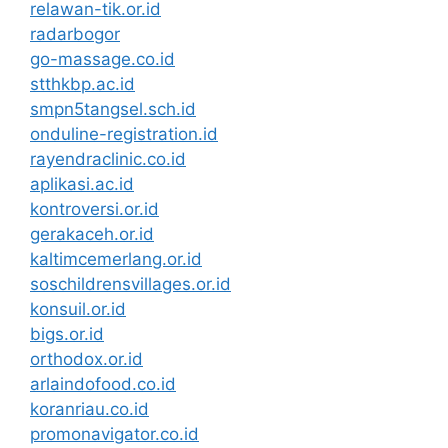
relawan-tik.or.id
radarbogor
go-massage.co.id
stthkbp.ac.id
smpn5tangsel.sch.id
onduline-registration.id
rayendraclinic.co.id
aplikasi.ac.id
kontroversi.or.id
gerakaceh.or.id
kaltimcemerlang.or.id
soschildrensvillages.or.id
konsuil.or.id
bigs.or.id
orthodox.or.id
arlaindofood.co.id
koranriau.co.id
promonavigator.co.id