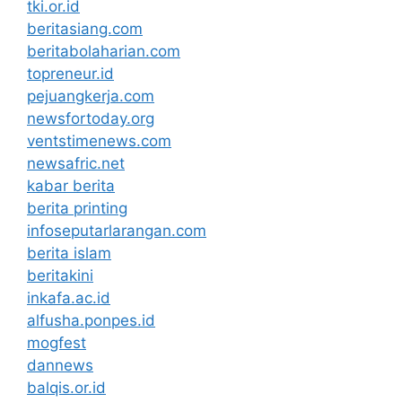
tki.or.id
beritasiang.com
beritabolaharian.com
topreneur.id
pejuangkerja.com
newsfortoday.org
ventstimenews.com
newsafric.net
kabar berita
berita printing
infoseputarlarangan.com
berita islam
beritakini
inkafa.ac.id
alfusha.ponpes.id
mogfest
dannews
balqis.or.id