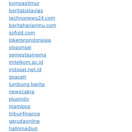
kompastimur
beritabatavias
technonews24.com
beritaharianmu.com
sofold.com
lokerproindonesia
olxponsel
semestasinema
imtelkom.ac.id
indosat.net.id
goaceh
lumbung berita
newscakra
plusindo
mamipos
tribunfinance
garudaonline
hallomadiun