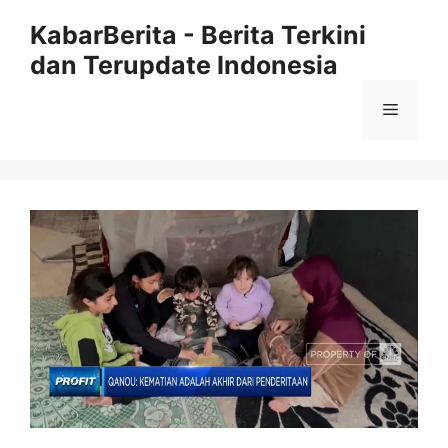
Langsung
KabarBerita - Berita Terkini
ke
dan Terupdate Indonesia
isi
Menu