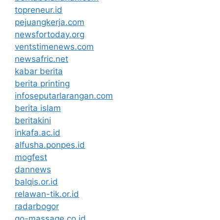
topreneur.id
pejuangkerja.com
newsfortoday.org
ventstimenews.com
newsafric.net
kabar berita
berita printing
infoseputarlarangan.com
berita islam
beritakini
inkafa.ac.id
alfusha.ponpes.id
mogfest
dannews
balqis.or.id
relawan-tik.or.id
radarbogor
go-massage.co.id