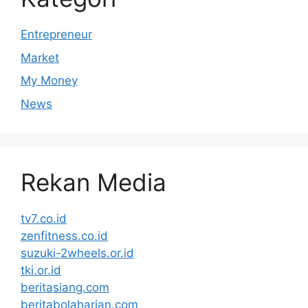
Entrepreneur
Market
My Money
News
Rekan Media
tv7.co.id
zenfitness.co.id
suzuki-2wheels.or.id
tki.or.id
beritasiang.com
beritabolaharian.com