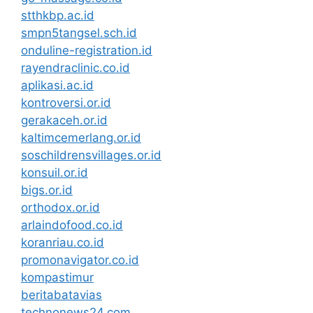
stthkbp.ac.id
smpn5tangsel.sch.id
onduline-registration.id
rayendraclinic.co.id
aplikasi.ac.id
kontroversi.or.id
gerakaceh.or.id
kaltimcemerlang.or.id
soschildrensvillages.or.id
konsuil.or.id
bigs.or.id
orthodox.or.id
arlaindofood.co.id
koranriau.co.id
promonavigator.co.id
kompastimur
beritabatavias
technonews24.com