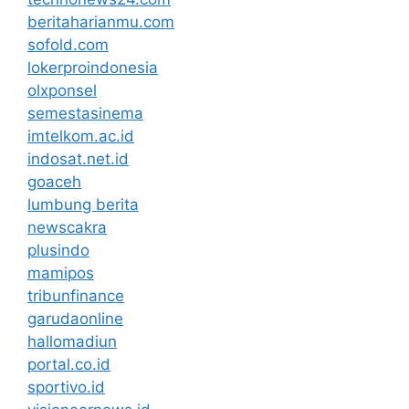
beritaharianmu.com
sofold.com
lokerproindonesia
olxponsel
semestasinema
imtelkom.ac.id
indosat.net.id
goaceh
lumbung berita
newscakra
plusindo
mamipos
tribunfinance
garudaonline
hallomadiun
portal.co.id
sportivo.id