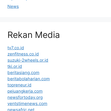
News
Rekan Media
tv7.co.id
zenfitness.co.id
suzuki-2wheels.or.id
tki.or.id
beritasiang.com
beritabolaharian.com
topreneur.id
pejuangkerja.com
newsfortoday.org
ventstimenews.com
newsafric.net