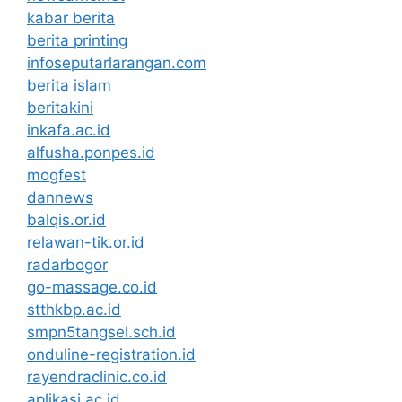
kabar berita
berita printing
infoseputarlarangan.com
berita islam
beritakini
inkafa.ac.id
alfusha.ponpes.id
mogfest
dannews
balqis.or.id
relawan-tik.or.id
radarbogor
go-massage.co.id
stthkbp.ac.id
smpn5tangsel.sch.id
onduline-registration.id
rayendraclinic.co.id
aplikasi.ac.id