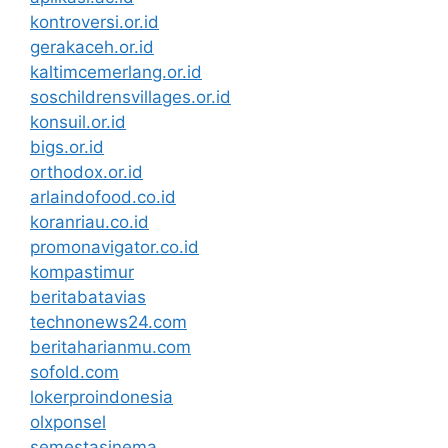
kontroversi.or.id
gerakaceh.or.id
kaltimcemerlang.or.id
soschildrensvillages.or.id
konsuil.or.id
bigs.or.id
orthodox.or.id
arlaindofood.co.id
koranriau.co.id
promonavigator.co.id
kompastimur
beritabatavias
technonews24.com
beritaharianmu.com
sofold.com
lokerproindonesia
olxponsel
semestasinema