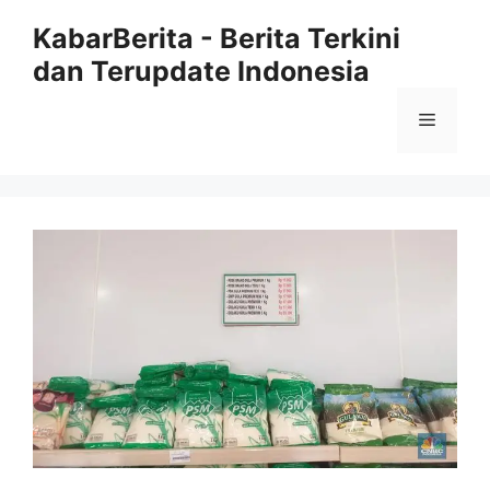
Langsung
KabarBerita - Berita Terkini
ke
dan Terupdate Indonesia
isi
Menu