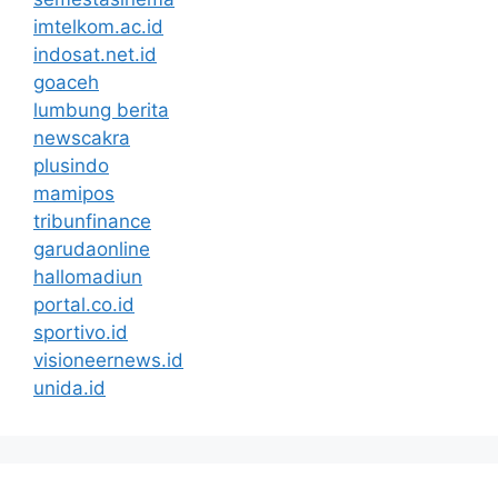
imtelkom.ac.id
indosat.net.id
goaceh
lumbung berita
newscakra
plusindo
mamipos
tribunfinance
garudaonline
hallomadiun
portal.co.id
sportivo.id
visioneernews.id
unida.id