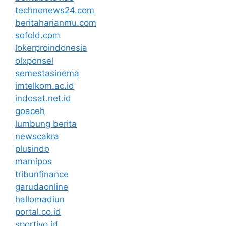
technonews24.com
beritaharianmu.com
sofold.com
lokerproindonesia
olxponsel
semestasinema
imtelkom.ac.id
indosat.net.id
goaceh
lumbung berita
newscakra
plusindo
mamipos
tribunfinance
garudaonline
hallomadiun
portal.co.id
sportivo.id