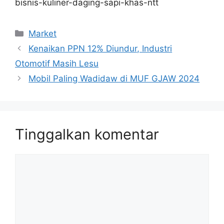
bisnis-kuliner-daging-sapi-khas-ntt
Kategori
Market
Kenaikan PPN 12% Diundur, Industri
Otomotif Masih Lesu
Mobil Paling Wadidaw di MUF GJAW 2024
Tinggalkan komentar
Komentar