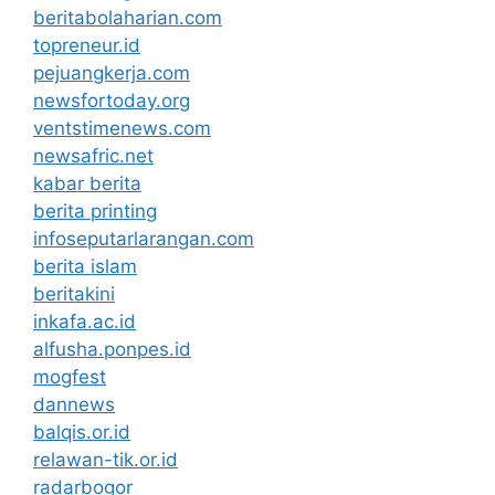
beritabolaharian.com
topreneur.id
pejuangkerja.com
newsfortoday.org
ventstimenews.com
newsafric.net
kabar berita
berita printing
infoseputarlarangan.com
berita islam
beritakini
inkafa.ac.id
alfusha.ponpes.id
mogfest
dannews
balqis.or.id
relawan-tik.or.id
radarbogor