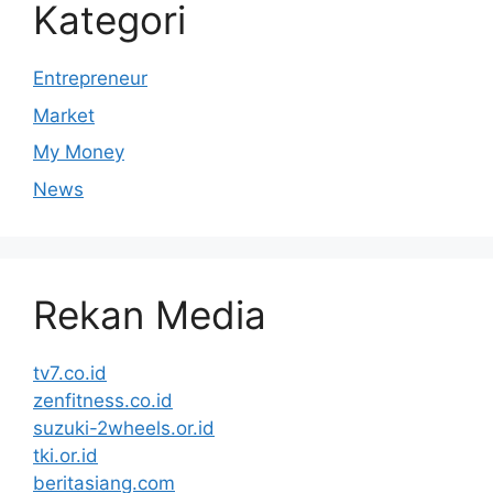
Kategori
Entrepreneur
Market
My Money
News
Rekan Media
tv7.co.id
zenfitness.co.id
suzuki-2wheels.or.id
tki.or.id
beritasiang.com