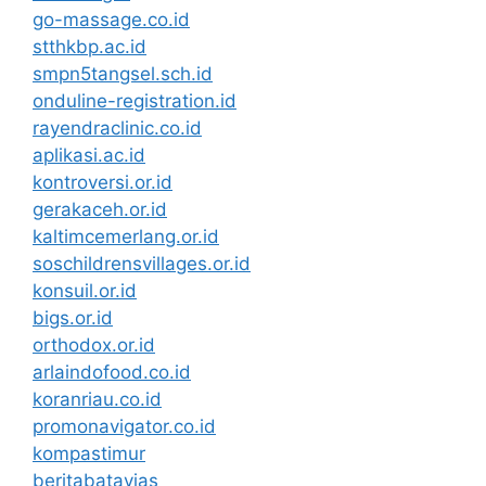
go-massage.co.id
stthkbp.ac.id
smpn5tangsel.sch.id
onduline-registration.id
rayendraclinic.co.id
aplikasi.ac.id
kontroversi.or.id
gerakaceh.or.id
kaltimcemerlang.or.id
soschildrensvillages.or.id
konsuil.or.id
bigs.or.id
orthodox.or.id
arlaindofood.co.id
koranriau.co.id
promonavigator.co.id
kompastimur
beritabatavias