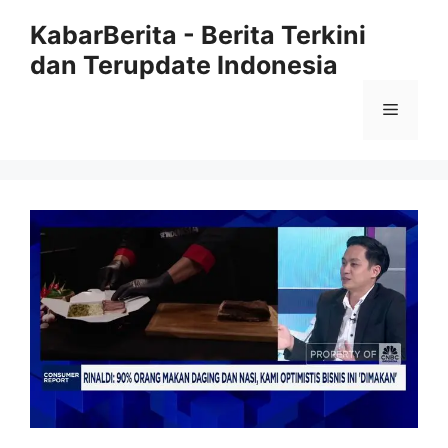
Langsung
KabarBerita - Berita Terkini
ke
dan Terupdate Indonesia
isi
Menu