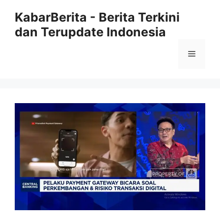
Langsung
KabarBerita - Berita Terkini
ke
dan Terupdate Indonesia
isi
Menu