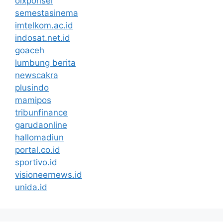
olxponsel
semestasinema
imtelkom.ac.id
indosat.net.id
goaceh
lumbung berita
newscakra
plusindo
mamipos
tribunfinance
garudaonline
hallomadiun
portal.co.id
sportivo.id
visioneernews.id
unida.id