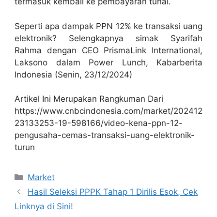
termasuk kembali ke pembayaran tunai.
Seperti apa dampak PPN 12% ke transaksi uang
elektronik? Selengkapnya simak Syarifah
Rahma dengan CEO PrismaLink International,
Laksono dalam Power Lunch, Kabarberita
Indonesia (Senin, 23/12/2024)
Artikel Ini Merupakan Rangkuman Dari
https://www.cnbcindonesia.com/market/202412
23133253-19-598166/video-kena-ppn-12-
pengusaha-cemas-transaksi-uang-elektronik-
turun
Kategori
Market
Hasil Seleksi PPPK Tahap 1 Dirilis Esok, Cek
Linknya di Sini!