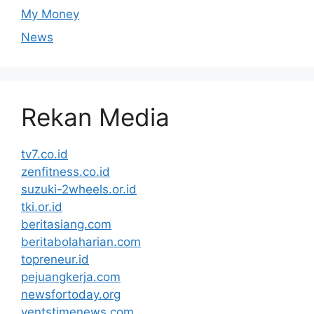
My Money
News
Rekan Media
tv7.co.id
zenfitness.co.id
suzuki-2wheels.or.id
tki.or.id
beritasiang.com
beritabolaharian.com
topreneur.id
pejuangkerja.com
newsfortoday.org
ventstimenews.com