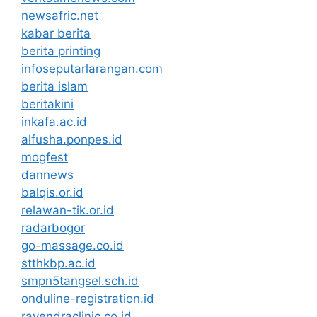
newsafric.net
kabar berita
berita printing
infoseputarlarangan.com
berita islam
beritakini
inkafa.ac.id
alfusha.ponpes.id
mogfest
dannews
balqis.or.id
relawan-tik.or.id
radarbogor
go-massage.co.id
stthkbp.ac.id
smpn5tangsel.sch.id
onduline-registration.id
rayendraclinic.co.id