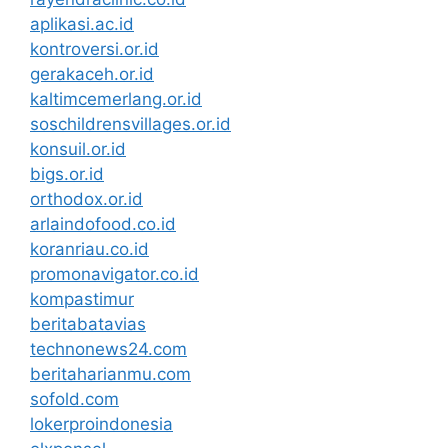
aplikasi.ac.id
kontroversi.or.id
gerakaceh.or.id
kaltimcemerlang.or.id
soschildrensvillages.or.id
konsuil.or.id
bigs.or.id
orthodox.or.id
arlaindofood.co.id
koranriau.co.id
promonavigator.co.id
kompastimur
beritabatavias
technonews24.com
beritaharianmu.com
sofold.com
lokerproindonesia