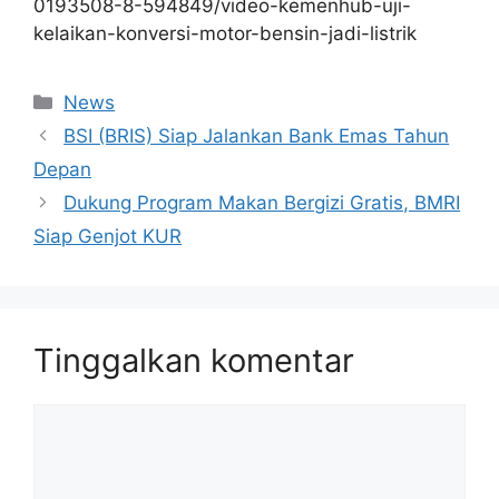
0193508-8-594849/video-kemenhub-uji-
kelaikan-konversi-motor-bensin-jadi-listrik
Kategori
News
BSI (BRIS) Siap Jalankan Bank Emas Tahun
Depan
Dukung Program Makan Bergizi Gratis, BMRI
Siap Genjot KUR
Tinggalkan komentar
Komentar