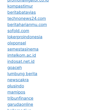
kompastimur
beritabatavias
technonews24.com
beritaharianmu.com
sofold.com
lokerproindonesia
olxponsel
semestasinema
imtelkom.ac.id
indosat.net.id
goaceh
lumbung berita
newscakra
plusindo
mamipos
tribunfinance
garudaonline