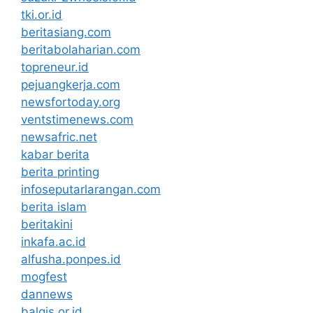
tki.or.id
beritasiang.com
beritabolaharian.com
topreneur.id
pejuangkerja.com
newsfortoday.org
ventstimenews.com
newsafric.net
kabar berita
berita printing
infoseputarlarangan.com
berita islam
beritakini
inkafa.ac.id
alfusha.ponpes.id
mogfest
dannews
balqis.or.id