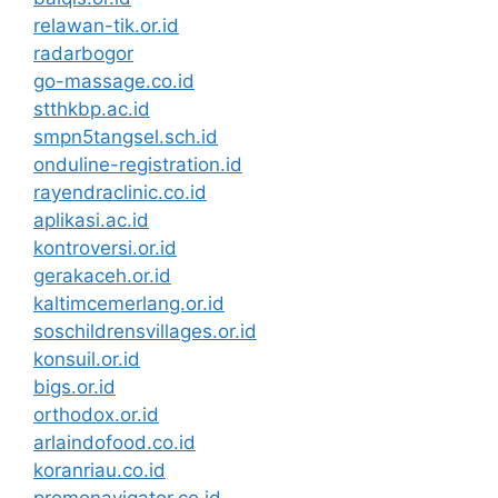
relawan-tik.or.id
radarbogor
go-massage.co.id
stthkbp.ac.id
smpn5tangsel.sch.id
onduline-registration.id
rayendraclinic.co.id
aplikasi.ac.id
kontroversi.or.id
gerakaceh.or.id
kaltimcemerlang.or.id
soschildrensvillages.or.id
konsuil.or.id
bigs.or.id
orthodox.or.id
arlaindofood.co.id
koranriau.co.id
promonavigator.co.id