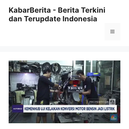
Langsung
KabarBerita - Berita Terkini
ke
dan Terupdate Indonesia
isi
Menu