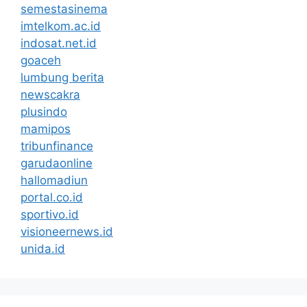
semestasinema
imtelkom.ac.id
indosat.net.id
goaceh
lumbung berita
newscakra
plusindo
mamipos
tribunfinance
garudaonline
hallomadiun
portal.co.id
sportivo.id
visioneernews.id
unida.id