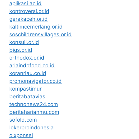
aplikasi.ac.id
kontroversi.or.id
gerakaceh.or.id
kaltimcemerlang.or.id
soschildrensvillages.or.id
konsuil.or.id
bigs.or.id
orthodox.or.id
arlaindofood.co.id
koranriau.co.id
promonavigator.co.id
kompastimur
beritabatavias
technonews24.com
beritaharianmu.com
sofold.com
lokerproindonesia
olxponsel