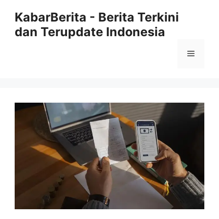
Langsung
KabarBerita - Berita Terkini
ke
dan Terupdate Indonesia
isi
Menu