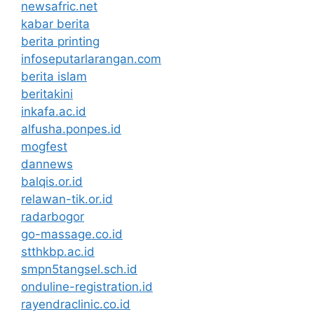
newsafric.net
kabar berita
berita printing
infoseputarlarangan.com
berita islam
beritakini
inkafa.ac.id
alfusha.ponpes.id
mogfest
dannews
balqis.or.id
relawan-tik.or.id
radarbogor
go-massage.co.id
stthkbp.ac.id
smpn5tangsel.sch.id
onduline-registration.id
rayendraclinic.co.id