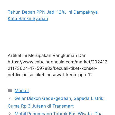
Tahun Depan PPN Jadi 12%, Ini Dampaknya
Kata Bankir Syariah
Artikel Ini Merupakan Rangkuman Dari
https://www.cnbcindonesia.com/market/202412
21173624-17-597882/kecuali-tiket-konser-
netflix-pulsa-tiket-pesawat-kena-ppn-12
Kategori
Market
Gelar Diskon Gede-gedean, Sepeda Listrik
Cuma Rp 3 Jutaan di Transmart
Mobil Penumpang Tabrak Bus Wisata, Dua