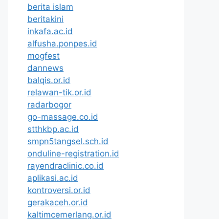
berita islam
beritakini
inkafa.ac.id
alfusha.ponpes.id
mogfest
dannews
balqis.or.id
relawan-tik.or.id
radarbogor
go-massage.co.id
stthkbp.ac.id
smpn5tangsel.sch.id
onduline-registration.id
rayendraclinic.co.id
aplikasi.ac.id
kontroversi.or.id
gerakaceh.or.id
kaltimcemerlang.or.id