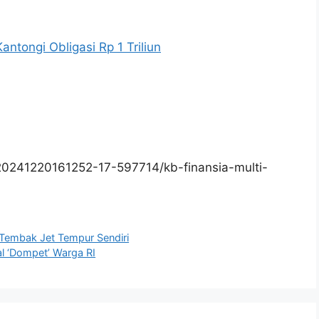
tongi Obligasi Rp 1 Triliun
20241220161252-17-597714/kb-finansia-multi-
Tembak Jet Tempur Sendiri
l ‘Dompet’ Warga RI