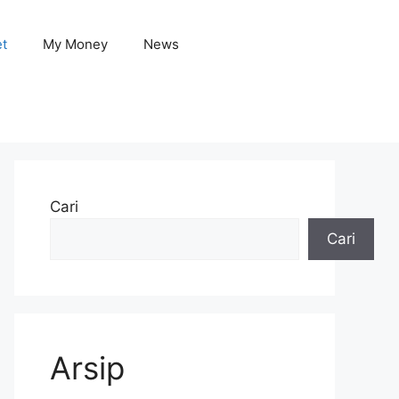
et
My Money
News
Cari
Cari
Arsip