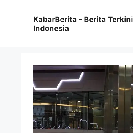
Langsung
ke
KabarBerita - Berita Terki
isi
Indonesia