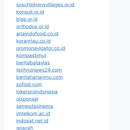
soschildrensvillages.or.id
konsuil.or.id
bigs.or.id
orthodox.or.id
arlaindofood.co.id
koranriau.co.id
promonavigator.co.id
kompastimur
beritabatavias
technonews24.com
beritaharianmu.com
sofold.com
lokerproindonesia
olxponsel
semestasinema
imtelkom.ac.id
indosat.net.id
goaceh