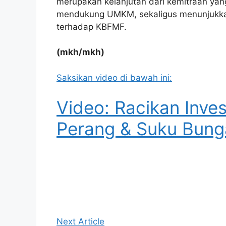
merupakan kelanjutan dari kemitraan yang
mendukung UMKM, sekaligus menunjukkan 
terhadap KBFMF.
(mkh/mkh)
Saksikan video di bawah ini:
Video: Racikan Inve
Perang & Suku Bung
Next Article