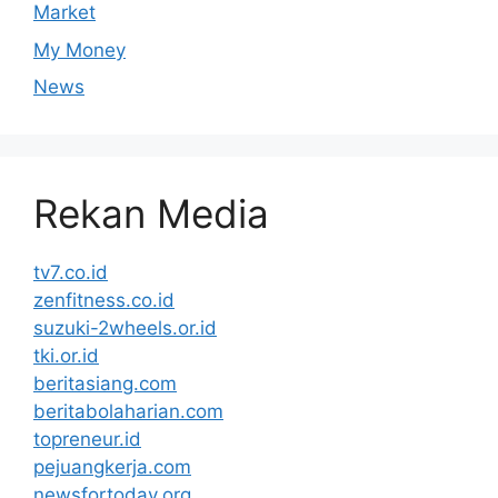
Market
My Money
News
Rekan Media
tv7.co.id
zenfitness.co.id
suzuki-2wheels.or.id
tki.or.id
beritasiang.com
beritabolaharian.com
topreneur.id
pejuangkerja.com
newsfortoday.org