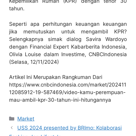
Kepemilikan Rumah (KPR) dengan tenor 30
tahun.
Seperti apa perhitungan keuangan keuangan
jika memutuskan untuk mengambil KPR?
Selengkapnya simak dialog Savira Wardoyo
dengan Financial Expert Kabarberita Indonesia,
Olivia Louise dalam Investime, CNBCIndonesia
(Selasa, 12/11/2024)
Artikel Ini Merupakan Rangkuman Dari
https://www.cnbcindonesia.com/market/202411
12085912-19-587469/video-kamu-perempuan-
mau-ambil-kpr-30-tahun-ini-hitungannya
Kategori
Market
USS 2024 presented by BRImo: Kolaborasi