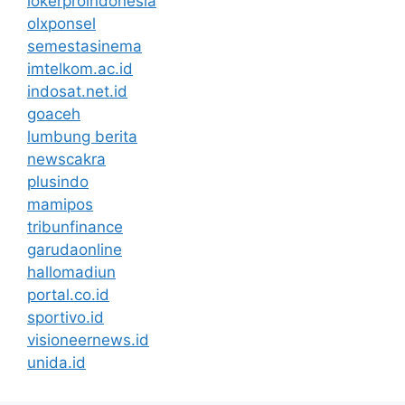
lokerproindonesia
olxponsel
semestasinema
imtelkom.ac.id
indosat.net.id
goaceh
lumbung berita
newscakra
plusindo
mamipos
tribunfinance
garudaonline
hallomadiun
portal.co.id
sportivo.id
visioneernews.id
unida.id