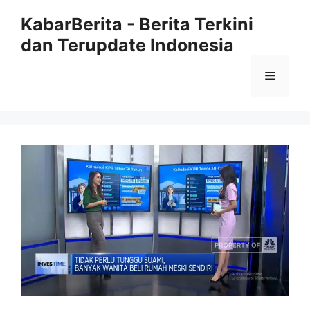
Langsung
KabarBerita - Berita Terkini
ke
dan Terupdate Indonesia
isi
Menu