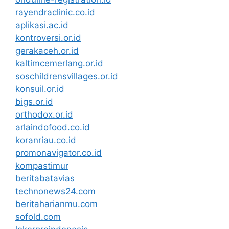
rayendraclinic.co.id
aplikasi.ac.id
kontroversi.or.id
gerakaceh.or.id
kaltimcemerlang.or.id
soschildrensvillages.or.id
konsuil.or.id
bigs.or.id
orthodox.or.id
arlaindofood.co.id
koranriau.co.id
promonavigator.co.id
kompastimur
beritabatavias
technonews24.com
beritaharianmu.com
sofold.com