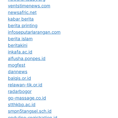
ventstimenews.com
newsafric.net
kabar berita
berita printing
infoseputarlarangan.com
berita islam
beritakini
inkafa.ac.id
alfusha.ponpes.id
mogfest
dannews
balqis.or.id
relawan-tik.or.id
radarbogor
go-massage.co.id
stthkbp.ac.id
smpn5tangsel.sch.id
onduline-registration.id