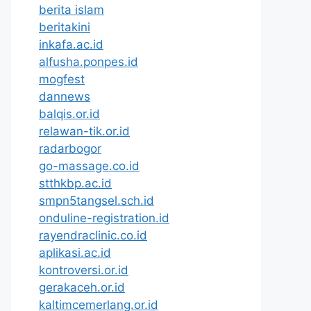
berita islam
beritakini
inkafa.ac.id
alfusha.ponpes.id
mogfest
dannews
balqis.or.id
relawan-tik.or.id
radarbogor
go-massage.co.id
stthkbp.ac.id
smpn5tangsel.sch.id
onduline-registration.id
rayendraclinic.co.id
aplikasi.ac.id
kontroversi.or.id
gerakaceh.or.id
kaltimcemerlang.or.id