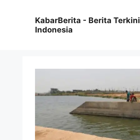
Langsung
ke
KabarBerita - Berita Terki
isi
Indonesia