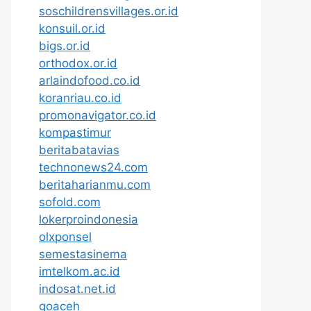
soschildrensvillages.or.id
konsuil.or.id
bigs.or.id
orthodox.or.id
arlaindofood.co.id
koranriau.co.id
promonavigator.co.id
kompastimur
beritabatavias
technonews24.com
beritaharianmu.com
sofold.com
lokerproindonesia
olxponsel
semestasinema
imtelkom.ac.id
indosat.net.id
goaceh