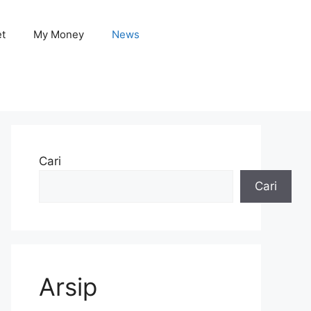
et
My Money
News
Cari
Cari
Arsip