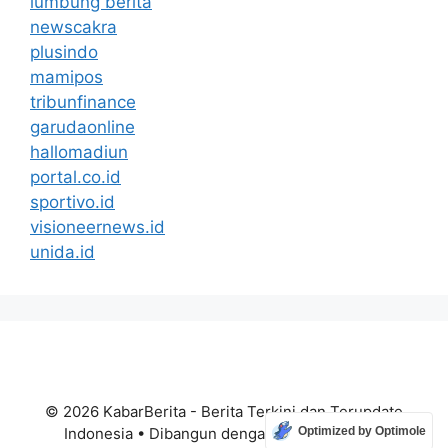
lumbung berita
newscakra
plusindo
mamipos
tribunfinance
garudaonline
hallomadiun
portal.co.id
sportivo.id
visioneernews.id
unida.id
© 2026 KabarBerita - Berita Terkini dan Terupdate
Indonesia
• Dibangun dengan
GeneratePress
Optimized by Optimole