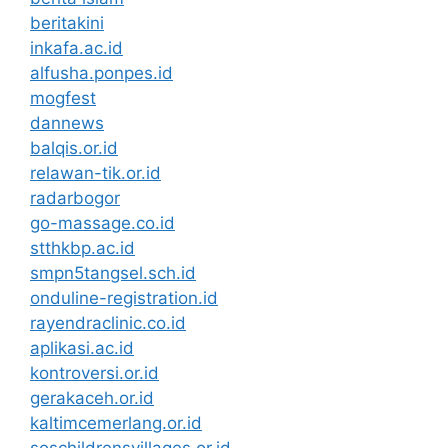
beritakini
inkafa.ac.id
alfusha.ponpes.id
mogfest
dannews
balqis.or.id
relawan-tik.or.id
radarbogor
go-massage.co.id
stthkbp.ac.id
smpn5tangsel.sch.id
onduline-registration.id
rayendraclinic.co.id
aplikasi.ac.id
kontroversi.or.id
gerakaceh.or.id
kaltimcemerlang.or.id