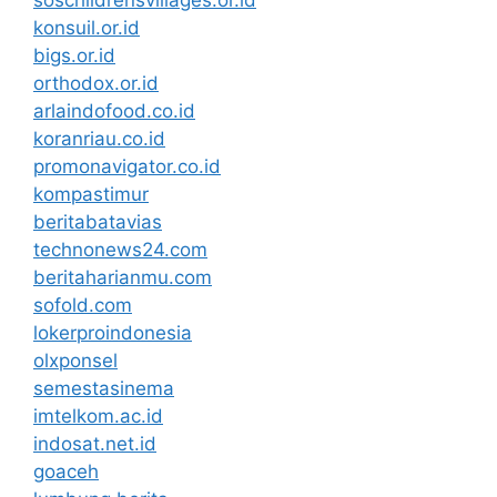
soschildrensvillages.or.id
konsuil.or.id
bigs.or.id
orthodox.or.id
arlaindofood.co.id
koranriau.co.id
promonavigator.co.id
kompastimur
beritabatavias
technonews24.com
beritaharianmu.com
sofold.com
lokerproindonesia
olxponsel
semestasinema
imtelkom.ac.id
indosat.net.id
goaceh