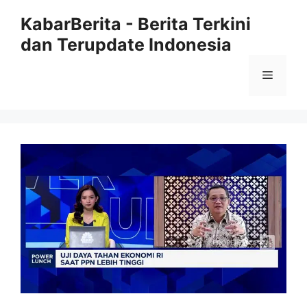
Langsung
KabarBerita - Berita Terkini
ke
dan Terupdate Indonesia
isi
Menu