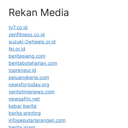
Rekan Media
tv7.co.id
zenfitness.co.id
suzuki-2wheels.or.id
tki.or.id
beritasiang.com
beritabolaharian.com
topreneur.id
pejuangkerja.com
newsfortoday.org
ventstimenews.com
newsafric.net
kabar berita
berita printing
infoseputarlarangan.com
berita islam