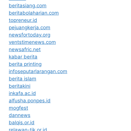
beritasiang.com
beritabolaharian.com
topreneur.id
pejuangkerja.com
newsfortoday.org
ventstimenews.com
newsafric.net
kabar berita
berita printing
infoseputarlarangan.com
berita islam
beritakini
inkafa.ac.id
alfusha.ponpes.id
mogfest
dannews
balqis.or.id
relawan-tik.or.id