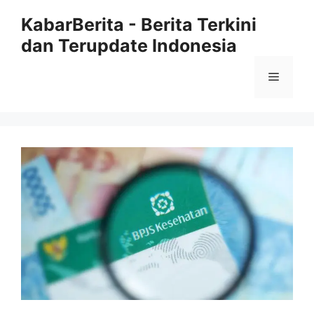
Langsung
KabarBerita - Berita Terkini
ke
dan Terupdate Indonesia
isi
Menu