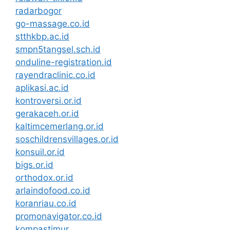
radarbogor
go-massage.co.id
stthkbp.ac.id
smpn5tangsel.sch.id
onduline-registration.id
rayendraclinic.co.id
aplikasi.ac.id
kontroversi.or.id
gerakaceh.or.id
kaltimcemerlang.or.id
soschildrensvillages.or.id
konsuil.or.id
bigs.or.id
orthodox.or.id
arlaindofood.co.id
koranriau.co.id
promonavigator.co.id
kompastimur