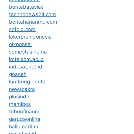
beritabatavias
technonews24.com
beritaharianmu.com
sofold.com
lokerproindonesia
olxponsel
semestasinema
imtelkom.ac.id
indosat.net.id
goaceh
lumbung berita
newscakra
plusindo
mamipos
tribunfinance
garudaonline
hallomadiun