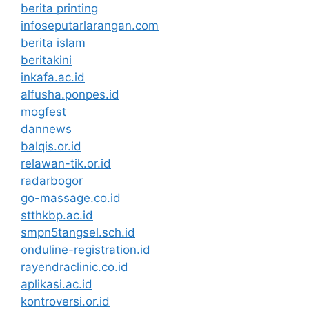
berita printing
infoseputarlarangan.com
berita islam
beritakini
inkafa.ac.id
alfusha.ponpes.id
mogfest
dannews
balqis.or.id
relawan-tik.or.id
radarbogor
go-massage.co.id
stthkbp.ac.id
smpn5tangsel.sch.id
onduline-registration.id
rayendraclinic.co.id
aplikasi.ac.id
kontroversi.or.id