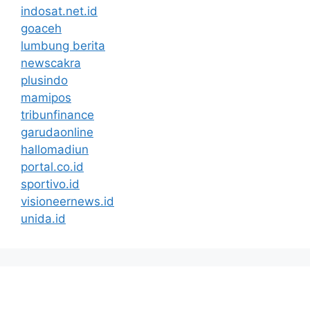
indosat.net.id
goaceh
lumbung berita
newscakra
plusindo
mamipos
tribunfinance
garudaonline
hallomadiun
portal.co.id
sportivo.id
visioneernews.id
unida.id