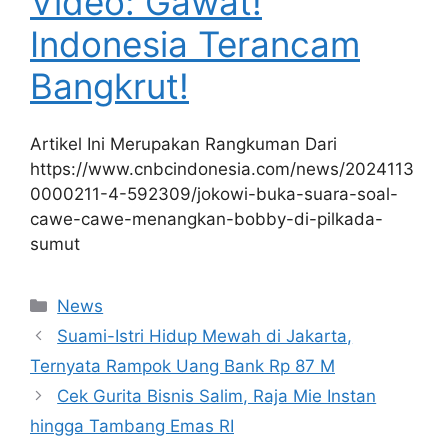
Video: Gawat!
Indonesia Terancam
Bangkrut!
Artikel Ini Merupakan Rangkuman Dari
https://www.cnbcindonesia.com/news/2024113
0000211-4-592309/jokowi-buka-suara-soal-
cawe-cawe-menangkan-bobby-di-pilkada-
sumut
Kategori
News
Suami-Istri Hidup Mewah di Jakarta,
Ternyata Rampok Uang Bank Rp 87 M
Cek Gurita Bisnis Salim, Raja Mie Instan
hingga Tambang Emas RI