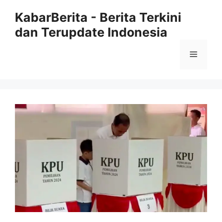
Langsung
KabarBerita - Berita Terkini
ke
dan Terupdate Indonesia
isi
Menu