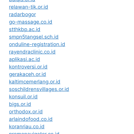
relawan-tik.or.id
radarbogor
go-massage.co.id
stthkbp.ac.id
smpn5tangsel.sch.id
onduline-registration.id
rayendraclinic.co.id
aplikasi.ac.id
kontroversi.or.id
gerakaceh.or.id
kaltimcemerlang.or.id
soschildrensvillages.or.id
konsuil.or.id
bigs.or.id
orthodox.or.id
arlaindofood.co.id
koranriau.co.id
promonavigator.co.id