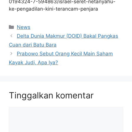
0194324-7-594863/israel-seret-netanyahu-
ke-pengadilan-kini-terancam-penjara
Kategori
News
Delta Dunia Makmur (DOID) Bakal Pangkas
Cuan dari Batu Bara
Prabowo Sebut Orang Kecil Main Saham
Kayak Judi, Apa Iya?
Tinggalkan komentar
Komentar