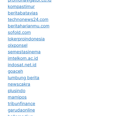
kompastimur
beritabatavias
technonews24.com
beritaharianmu.com
sofold.com
lokerproindonesia
olxponsel
semestasinema
imtelkom.ac.id
indosat.net.id
goaceh
lumbung berita
newscakra
plusindo
mamipos
tribunfinance
garudaonline