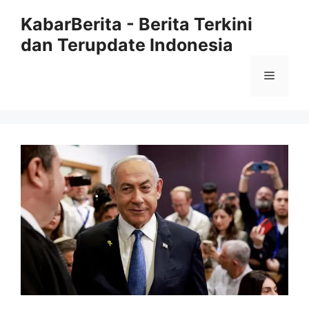
Langsung
KabarBerita - Berita Terkini
ke
dan Terupdate Indonesia
isi
Menu