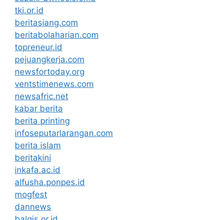
tki.or.id
beritasiang.com
beritabolaharian.com
topreneur.id
pejuangkerja.com
newsfortoday.org
ventstimenews.com
newsafric.net
kabar berita
berita printing
infoseputarlarangan.com
berita islam
beritakini
inkafa.ac.id
alfusha.ponpes.id
mogfest
dannews
balqis.or.id