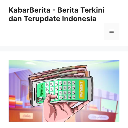
Langsung
KabarBerita - Berita Terkini
ke
dan Terupdate Indonesia
isi
Menu