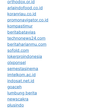
orthodox.or.id
arlaindofood.co.id
koranriau.co.id
promonavigator.co.id
kompastimur
beritabatavias
technonews24.com
beritaharianmu.com
sofold.com
lokerproindonesia
olxponsel
semestasinema
imtelkom.ac.id
indosat.net.id
goaceh
lumbung berita
newscakra
plusindo