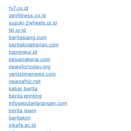
tv7.co.id
zenfitness.co.id
suzuki-2wheels.or.id
tki.or.id
beritasiang.com
beritabolaharian.com
topreneur.id
pejuangkerja.com
newsfortoday.org
ventstimenews.com
newsafric.net
kabar berita
berita printing
infoseputarlarangan.com
berita islam
beritakini
inkafa.ac.id