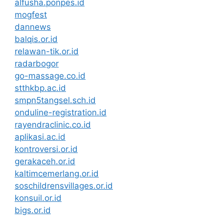
alfusha.ponpes.id
mogfest
dannews
balqis.or.id
relawan-tik.or.id
radarbogor
go-massage.co.id
stthkbp.ac.id
smpn5tangsel.sch.id
onduline-registration.id
rayendraclinic.co.id
aplikasi.ac.id
kontroversi.or.id
gerakaceh.or.id
kaltimcemerlang.or.id
soschildrensvillages.or.id
konsuil.or.id
bigs.or.id