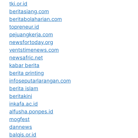
tki.or.id
beritasiang.com
beritabolaharian.com
topreneur.id
pejuangkerja.com
newsfortoday.org
ventstimenews.com
newsafric.net
kabar berita
berita printing
infoseputarlarangan.com
berita islam
beritakini
inkafa.ac.id
alfusha.ponpes.id
mogfest
dannews
balqis.or.id