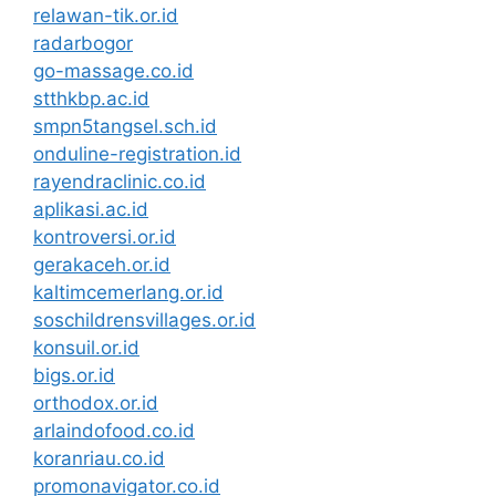
relawan-tik.or.id
radarbogor
go-massage.co.id
stthkbp.ac.id
smpn5tangsel.sch.id
onduline-registration.id
rayendraclinic.co.id
aplikasi.ac.id
kontroversi.or.id
gerakaceh.or.id
kaltimcemerlang.or.id
soschildrensvillages.or.id
konsuil.or.id
bigs.or.id
orthodox.or.id
arlaindofood.co.id
koranriau.co.id
promonavigator.co.id