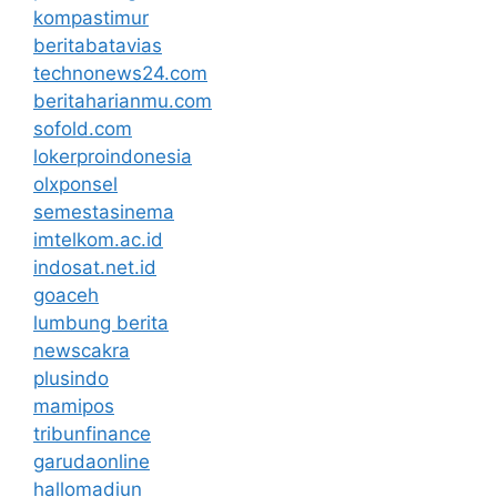
kompastimur
beritabatavias
technonews24.com
beritaharianmu.com
sofold.com
lokerproindonesia
olxponsel
semestasinema
imtelkom.ac.id
indosat.net.id
goaceh
lumbung berita
newscakra
plusindo
mamipos
tribunfinance
garudaonline
hallomadiun