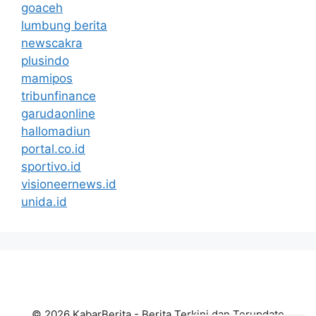
goaceh
lumbung berita
newscakra
plusindo
mamipos
tribunfinance
garudaonline
hallomadiun
portal.co.id
sportivo.id
visioneernews.id
unida.id
© 2026 KabarBerita - Berita Terkini dan Terupdate