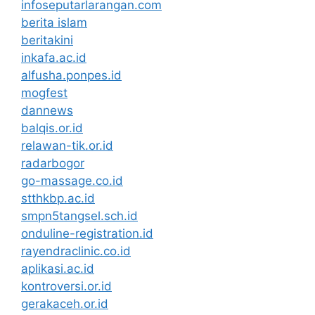
infoseputarlarangan.com
berita islam
beritakini
inkafa.ac.id
alfusha.ponpes.id
mogfest
dannews
balqis.or.id
relawan-tik.or.id
radarbogor
go-massage.co.id
stthkbp.ac.id
smpn5tangsel.sch.id
onduline-registration.id
rayendraclinic.co.id
aplikasi.ac.id
kontroversi.or.id
gerakaceh.or.id