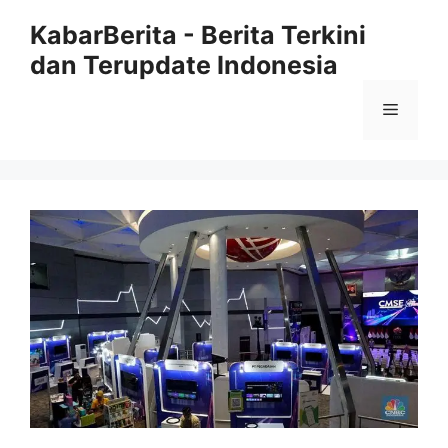
Langsung
KabarBerita - Berita Terkini
ke
dan Terupdate Indonesia
isi
Menu