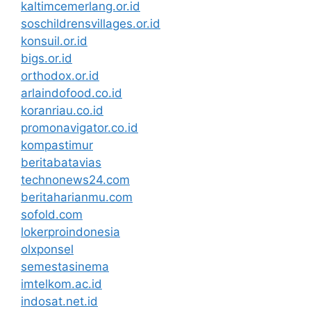
kaltimcemerlang.or.id
soschildrensvillages.or.id
konsuil.or.id
bigs.or.id
orthodox.or.id
arlaindofood.co.id
koranriau.co.id
promonavigator.co.id
kompastimur
beritabatavias
technonews24.com
beritaharianmu.com
sofold.com
lokerproindonesia
olxponsel
semestasinema
imtelkom.ac.id
indosat.net.id