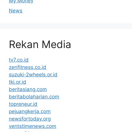
My Money
News
Rekan Media
tv7.co.id
zenfitness.co.id
suzuki-2wheels.or.id
tki.or.id
beritasiang.com
beritabolaharian.com
topreneur.id
pejuangkerja.com
newsfortoday.org
ventstimenews.com