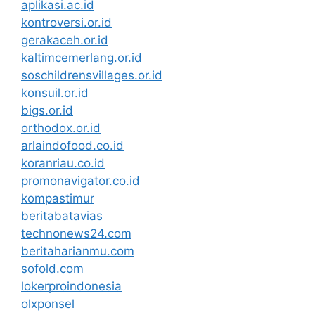
aplikasi.ac.id
kontroversi.or.id
gerakaceh.or.id
kaltimcemerlang.or.id
soschildrensvillages.or.id
konsuil.or.id
bigs.or.id
orthodox.or.id
arlaindofood.co.id
koranriau.co.id
promonavigator.co.id
kompastimur
beritabatavias
technonews24.com
beritaharianmu.com
sofold.com
lokerproindonesia
olxponsel