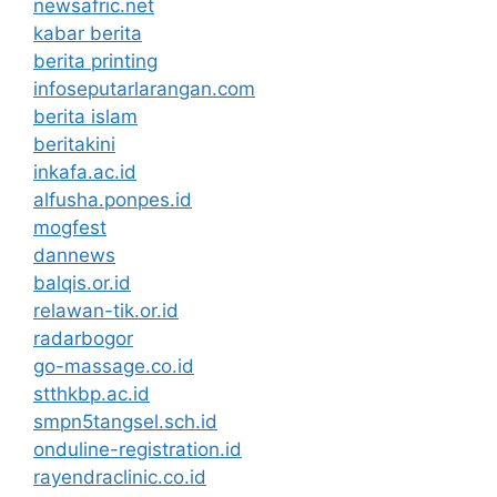
newsafric.net
kabar berita
berita printing
infoseputarlarangan.com
berita islam
beritakini
inkafa.ac.id
alfusha.ponpes.id
mogfest
dannews
balqis.or.id
relawan-tik.or.id
radarbogor
go-massage.co.id
stthkbp.ac.id
smpn5tangsel.sch.id
onduline-registration.id
rayendraclinic.co.id