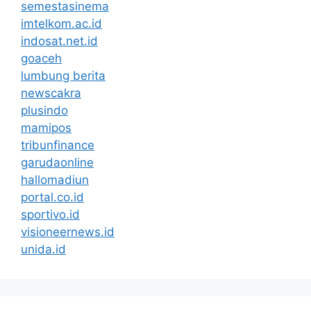
semestasinema
imtelkom.ac.id
indosat.net.id
goaceh
lumbung berita
newscakra
plusindo
mamipos
tribunfinance
garudaonline
hallomadiun
portal.co.id
sportivo.id
visioneernews.id
unida.id