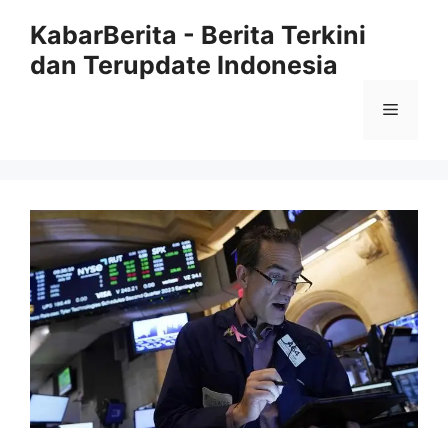
Langsung
KabarBerita - Berita Terkini
ke
dan Terupdate Indonesia
isi
Menu