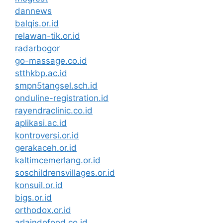
dannews
balqis.or.id
relawan-tik.or.id
radarbogor
go-massage.co.id
stthkbp.ac.id
smpn5tangsel.sch.id
onduline-registration.id
rayendraclinic.co.id
aplikasi.ac.id
kontroversi.or.id
gerakaceh.or.id
kaltimcemerlang.or.id
soschildrensvillages.or.id
konsuil.or.id
bigs.or.id
orthodox.or.id
arlaindofood.co.id