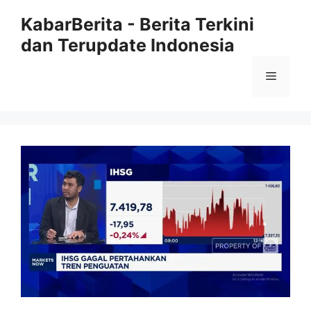
Langsung
KabarBerita - Berita Terkini
ke
dan Terupdate Indonesia
isi
Menu