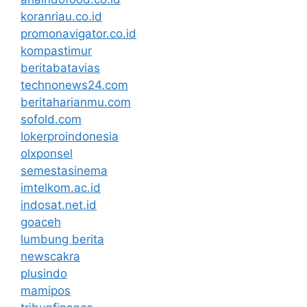
koranriau.co.id
promonavigator.co.id
kompastimur
beritabatavias
technonews24.com
beritaharianmu.com
sofold.com
lokerproindonesia
olxponsel
semestasinema
imtelkom.ac.id
indosat.net.id
goaceh
lumbung berita
newscakra
plusindo
mamipos