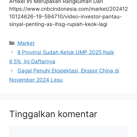
Artikel Ini Merupakan Rangkuman Dari
https://www.cnbcindonesia.com/market/202412
10124626-19-594710/video-investor-pantau-
sinyal-penting-as-ihsg-rupiah-keok-lagi
Kategori
Market
8 Provinsi Sudah Ketok UMP 2025 Naik
6,5%, Ini Daftarnya
Gagal Penuhi Ekspektasi, Ekspor China di
November 2024 Lesu
Tinggalkan komentar
Komentar