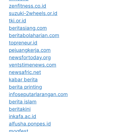
zenfitness.co.id
suzuki-2wheels.or.id
tki.or.id
beritasiang.com
beritabolaharian.com
topreneur.id
pejuangkerja.com
newsfortoday.org
ventstimenews.com
newsafric.net
kabar berita
berita printing
infoseputarlarangan.com
berita islam
beritakini
inkafa.ac.id
alfusha.ponpes.id
mogfest