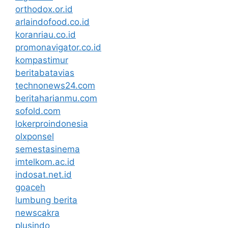
orthodox.or.id
arlaindofood.co.id
koranriau.co.id
promonavigator.co.id
kompastimur
beritabatavias
technonews24.com
beritaharianmu.com
sofold.com
lokerproindonesia
olxponsel
semestasinema
imtelkom.ac.id
indosat.net.id
goaceh
lumbung berita
newscakra
plusindo