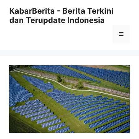
Langsung
KabarBerita - Berita Terkini
ke
dan Terupdate Indonesia
isi
Menu