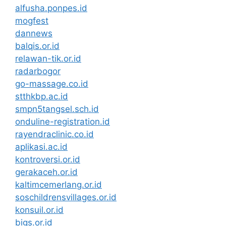
alfusha.ponpes.id
mogfest
dannews
balqis.or.id
relawan-tik.or.id
radarbogor
go-massage.co.id
stthkbp.ac.id
smpn5tangsel.sch.id
onduline-registration.id
rayendraclinic.co.id
aplikasi.ac.id
kontroversi.or.id
gerakaceh.or.id
kaltimcemerlang.or.id
soschildrensvillages.or.id
konsuil.or.id
bigs.or.id