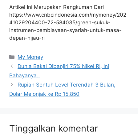
Artikel Ini Merupakan Rangkuman Dari
https://www.cnbcindonesia.com/mymoney/202
41029204400-72-584035/green-sukuk-
instrumen-pembiayaan-syariah-untuk-masa-
depan-hijau-ri
Kategori
My Money
Dunia Bakal Dibanjiri 75% Nikel RI, Ini
Bahayanya..
Rupiah Sentuh Level Terendah 3 Bulan,
Dolar Melonjak ke Rp 15.850
Tinggalkan komentar