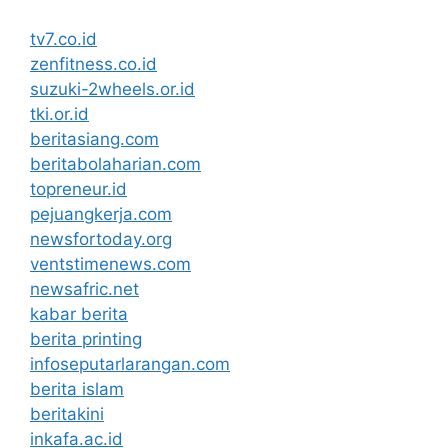
tv7.co.id
zenfitness.co.id
suzuki-2wheels.or.id
tki.or.id
beritasiang.com
beritabolaharian.com
topreneur.id
pejuangkerja.com
newsfortoday.org
ventstimenews.com
newsafric.net
kabar berita
berita printing
infoseputarlarangan.com
berita islam
beritakini
inkafa.ac.id