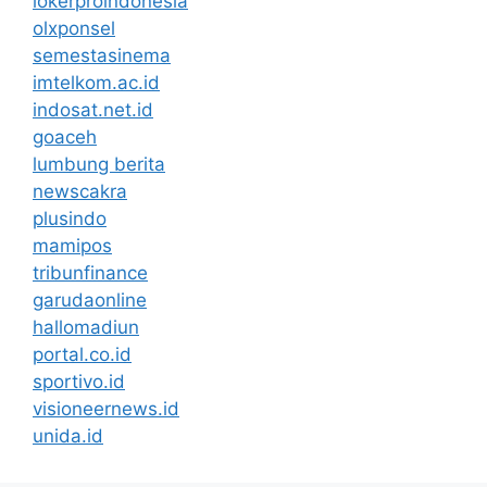
lokerproindonesia
olxponsel
semestasinema
imtelkom.ac.id
indosat.net.id
goaceh
lumbung berita
newscakra
plusindo
mamipos
tribunfinance
garudaonline
hallomadiun
portal.co.id
sportivo.id
visioneernews.id
unida.id