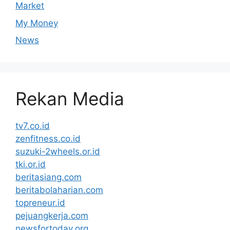
Market
My Money
News
Rekan Media
tv7.co.id
zenfitness.co.id
suzuki-2wheels.or.id
tki.or.id
beritasiang.com
beritabolaharian.com
topreneur.id
pejuangkerja.com
newsfortoday.org