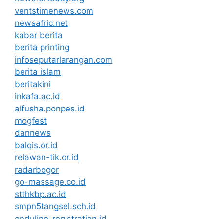
ventstimenews.com
newsafric.net
kabar berita
berita printing
infoseputarlarangan.com
berita islam
beritakini
inkafa.ac.id
alfusha.ponpes.id
mogfest
dannews
balqis.or.id
relawan-tik.or.id
radarbogor
go-massage.co.id
stthkbp.ac.id
smpn5tangsel.sch.id
onduline-registration.id