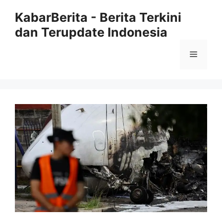
Langsung
KabarBerita - Berita Terkini
ke
dan Terupdate Indonesia
isi
Menu