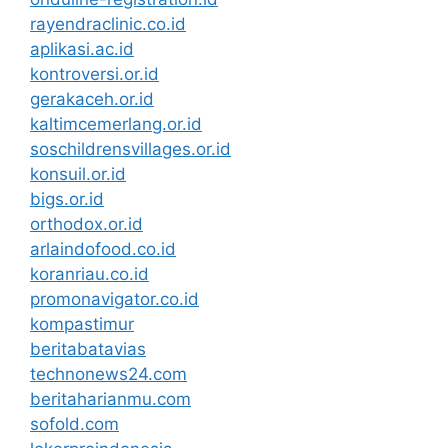
rayendraclinic.co.id
aplikasi.ac.id
kontroversi.or.id
gerakaceh.or.id
kaltimcemerlang.or.id
soschildrensvillages.or.id
konsuil.or.id
bigs.or.id
orthodox.or.id
arlaindofood.co.id
koranriau.co.id
promonavigator.co.id
kompastimur
beritabatavias
technonews24.com
beritaharianmu.com
sofold.com