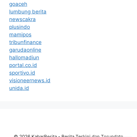
goaceh
lumbung berita
newscakra
plusindo
mamipos
tribunfinance
garudaonline
hallomadiun
portal.co.id
sportivo.id
visioneernews.id
unida.id
© 2026 KabarBerita - Berita Terkini dan Terupdate