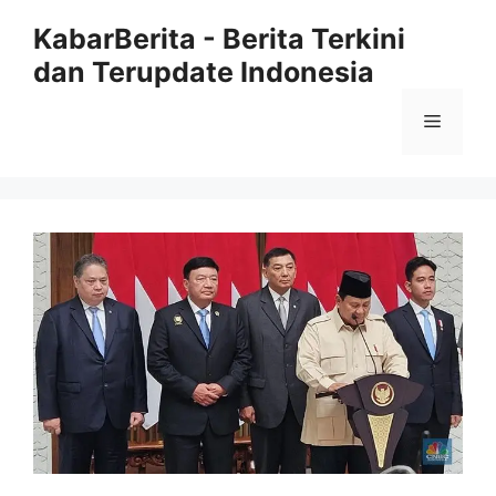
Langsung
KabarBerita - Berita Terkini
ke
dan Terupdate Indonesia
isi
Menu