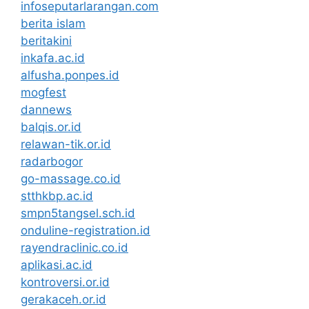
infoseputarlarangan.com
berita islam
beritakini
inkafa.ac.id
alfusha.ponpes.id
mogfest
dannews
balqis.or.id
relawan-tik.or.id
radarbogor
go-massage.co.id
stthkbp.ac.id
smpn5tangsel.sch.id
onduline-registration.id
rayendraclinic.co.id
aplikasi.ac.id
kontroversi.or.id
gerakaceh.or.id