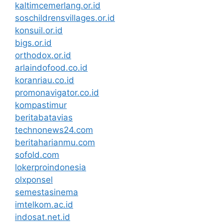
kaltimcemerlang.or.id
soschildrensvillages.or.id
konsuil.or.id
bigs.or.id
orthodox.or.id
arlaindofood.co.id
koranriau.co.id
promonavigator.co.id
kompastimur
beritabatavias
technonews24.com
beritaharianmu.com
sofold.com
lokerproindonesia
olxponsel
semestasinema
imtelkom.ac.id
indosat.net.id