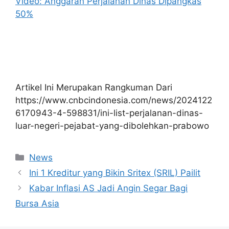
Video: Anggaran Perjalanan Dinas Dipangkas
50%
Artikel Ini Merupakan Rangkuman Dari
https://www.cnbcindonesia.com/news/2024122
6170943-4-598831/ini-list-perjalanan-dinas-
luar-negeri-pejabat-yang-dibolehkan-prabowo
Kategori
News
Ini 1 Kreditur yang Bikin Sritex (SRIL) Pailit
Kabar Inflasi AS Jadi Angin Segar Bagi
Bursa Asia