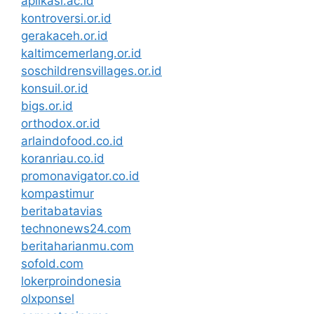
aplikasi.ac.id
kontroversi.or.id
gerakaceh.or.id
kaltimcemerlang.or.id
soschildrensvillages.or.id
konsuil.or.id
bigs.or.id
orthodox.or.id
arlaindofood.co.id
koranriau.co.id
promonavigator.co.id
kompastimur
beritabatavias
technonews24.com
beritaharianmu.com
sofold.com
lokerproindonesia
olxponsel