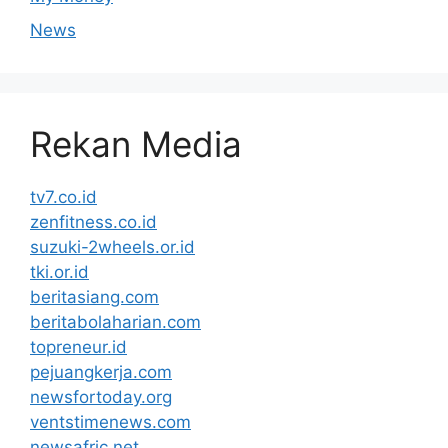
News
Rekan Media
tv7.co.id
zenfitness.co.id
suzuki-2wheels.or.id
tki.or.id
beritasiang.com
beritabolaharian.com
topreneur.id
pejuangkerja.com
newsfortoday.org
ventstimenews.com
newsafric.net