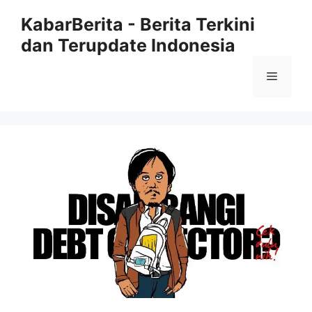
Langsung
KabarBerita - Berita Terkini
ke
dan Terupdate Indonesia
isi
Menu