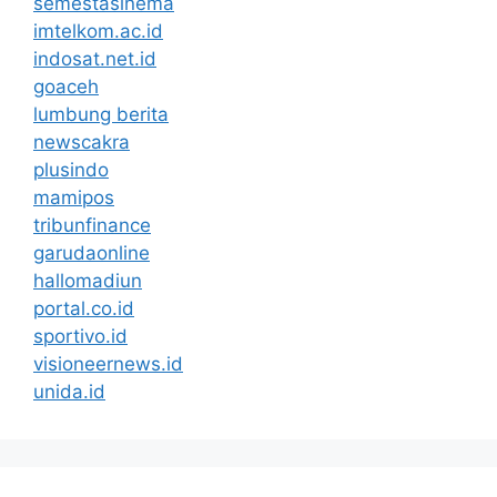
semestasinema
imtelkom.ac.id
indosat.net.id
goaceh
lumbung berita
newscakra
plusindo
mamipos
tribunfinance
garudaonline
hallomadiun
portal.co.id
sportivo.id
visioneernews.id
unida.id