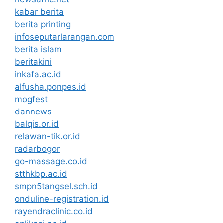
kabar berita
berita printing
infoseputarlarangan.com
berita islam
beritakini
inkafa.ac.id
alfusha.ponpes.id
mogfest
dannews
balqis.or.id
relawan-tik.or.id
radarbogor
go-massage.co.id
stthkbp.ac.id
smpn5tangsel.sch.id
onduline-registration.id
rayendraclinic.co.id