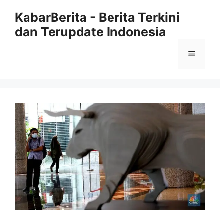
Langsung
KabarBerita - Berita Terkini
ke
dan Terupdate Indonesia
isi
Menu