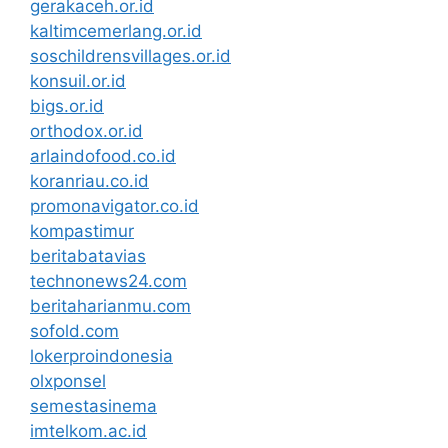
gerakaceh.or.id
kaltimcemerlang.or.id
soschildrensvillages.or.id
konsuil.or.id
bigs.or.id
orthodox.or.id
arlaindofood.co.id
koranriau.co.id
promonavigator.co.id
kompastimur
beritabatavias
technonews24.com
beritaharianmu.com
sofold.com
lokerproindonesia
olxponsel
semestasinema
imtelkom.ac.id