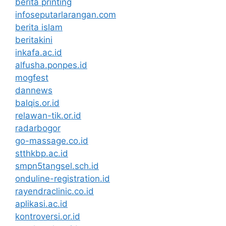
berita printing
infoseputarlarangan.com
berita islam
beritakini
inkafa.ac.id
alfusha.ponpes.id
mogfest
dannews
balqis.or.id
relawan-tik.or.id
radarbogor
go-massage.co.id
stthkbp.ac.id
smpn5tangsel.sch.id
onduline-registration.id
rayendraclinic.co.id
aplikasi.ac.id
kontroversi.or.id