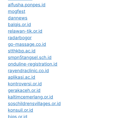
alfusha.ponpes.id
mogfest
dannews
balqis.or.id
relawan-tik.or.id
radarbogor
go-massage.co.id
stthkbp.ac.id
smpn5tangsel.sch.id
onduline-registration.id
rayendraclinic.co.id
aplikasi.ac.id
kontroversi.or.id
gerakaceh.or.id
kaltimcemerlang.or.id
soschildrensvillages.or.id
konsuil.or.id
bigs.or.id