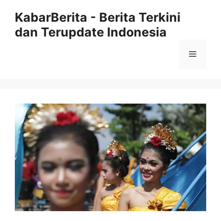
Langsung
KabarBerita - Berita Terkini
ke
dan Terupdate Indonesia
isi
Menu