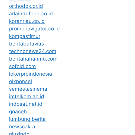
orthodox.or.id
arlaindofood.co.id
koranriau.co.id
promonavigator.co.id
kompastimur
beritabatavias
technonews24.com
beritaharianmu.com
sofold.com
lokerproindonesia
olxponsel
semestasinema
imtelkom.ac.id
indosat.net.id
goaceh
lumbung berita
newscakra
plusindo