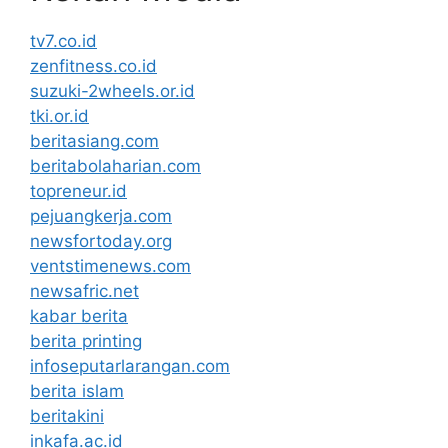
tv7.co.id
zenfitness.co.id
suzuki-2wheels.or.id
tki.or.id
beritasiang.com
beritabolaharian.com
topreneur.id
pejuangkerja.com
newsfortoday.org
ventstimenews.com
newsafric.net
kabar berita
berita printing
infoseputarlarangan.com
berita islam
beritakini
inkafa.ac.id